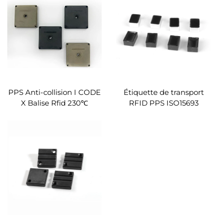
personnalisées pour la
échantillon gratuit pour la
surveillance industrielle
gestion des
enregistrements
d'utilisation des bouteilles
de gaz
PPS Anti-collision I CODE
Étiquette de transport
X Balise Rfid 230℃
RFID PPS ISO15693
Résistant aux Hautes
Étiquette industrielle
Températures Étiquette
RFID Étiquette de petite
Extérieure Balise Rfid
palette RFID Durée de vie
illimitée