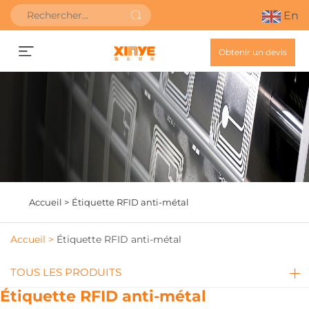
En
Obtenir un devis
Accueil >
Étiquette RFID anti-métal
Accueil >
Étiquette RFID anti-métal
TOUS LES PRODUITS
Étiquette RFID anti-métal