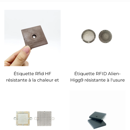
Étiquette Rfid HF
Étiquette RFID Alien-
résistante à la chaleur et
Higg9 résistante à l'usure
étanche PPS Étiquette
et à la corrosion, étiquette
extérieure résistante aux
UHF extérieure résistante
hautes températures
aux hautes températures
Étiquette Rfid