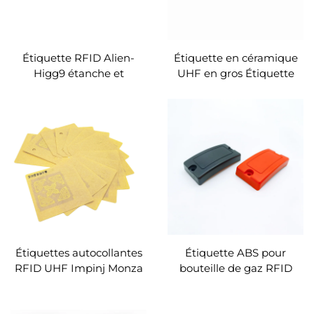
Étiquette RFID Alien-
Étiquette en céramique
Higg9 étanche et
UHF en gros Étiquette
résistante à la chaleur,
RFID anti-métal pour la
étiquette extérieure
gestion des actifs
résistante aux hautes
températures
Étiquettes autocollantes
Étiquette ABS pour
RFID UHF Impinj Monza
bouteille de gaz RFID
3, Monza 4D, Monza 4E,
UHF, autocollant anti-
Monza 4QT et Monza R6
métal de haute qualité,