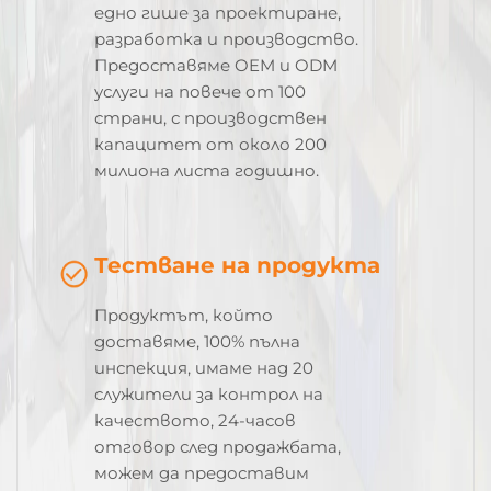
едно гише за проектиране,
разработка и производство.
Предоставяме OEM и ODM
услуги на повече от 100
страни, с производствен
капацитет от около 200
милиона листа годишно.
Тестване на продукта
Продуктът, който
доставяме, 100% пълна
инспекция, имаме над 20
служители за контрол на
качеството, 24-часов
отговор след продажбата,
можем да предоставим