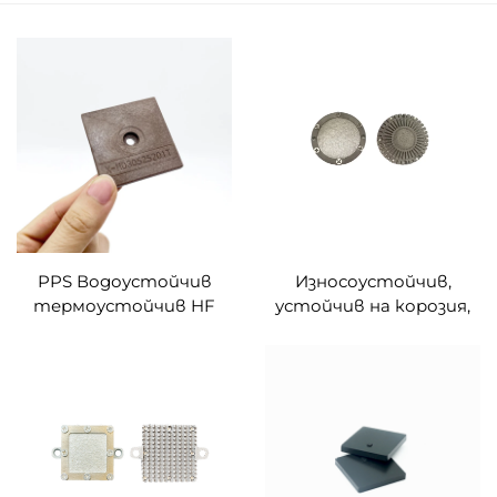
PPS Водоустойчив
Износоустойчив,
термоустойчив HF
устойчив на корозия,
Rfid етикет
Alien-Higg9 Rfid
Устойчивост на
етикет, устойчив на
висока температура
висока температура,
Външен етикет Rfid
външен UHF етикет
етикет