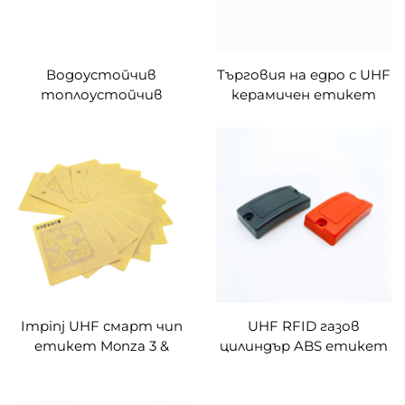
Водоустойчив
Търговия на едро с UHF
топлоустойчив
керамичен етикет
етикет Alien-Higg9
RFID антиметален
Rfid, устойчив на
етикет за управление
висока температура,
на активи
външен етикет Rfid
етикет
Impinj UHF смарт чип
UHF RFID газов
етикет Monza 3 &
цилиндър ABS етикет
Monza 4D & Monza 4E &
висококачествен
Monza 4QT & Monza R6
антиметален етикет