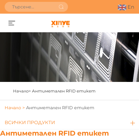
En
Получете оферта
Начало>
Антиметален RFID етикет
Начало >
Антиметален RFID етикет
ВСИЧКИ ПРОДУКТИ
Антиметален RFID етикет