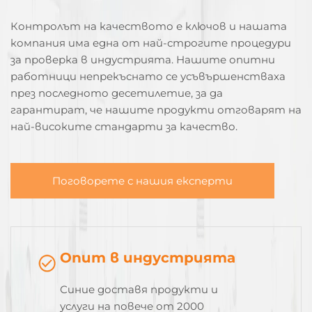
Контролът на качеството е ключов и нашата
компания има една от най-строгите процедури
за проверка в индустрията. Нашите опитни
работници непрекъснато се усъвършенстваха
през последното десетилетие, за да
гарантират, че нашите продукти отговарят на
най-високите стандарти за качество.
Поговорете с нашия експерти
Опит в индустрията
Синие доставя продукти и
услуги на повече от 2000