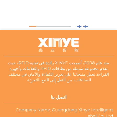
منذ عام 2008، أصبحت XINYE رائدة في تقنية RFID، حيث
تقدم مجموعة شاملة من بطاقات RFID والعلامات وأجهزة
القراءة. تعمل منتجاتنا على تعزيز الكفاءة والأمان في مختلف
الصناعات، من النقل إلى البيع بالتجزئة.
اتصل بنا
Company Name: Guangdong Xinye Intelligent
Label Co., Ltd.