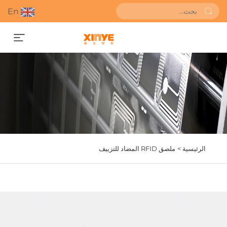
En
احصل على عرض أسعار
الرئيسية >
ملصق RFID المضاد للتزييف