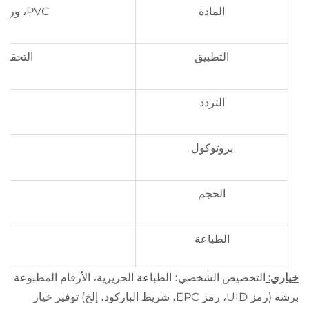
المادة
PVC، ورق، PET، PETG، ورق مطلي، ورق حراري
التطبيق
التحقق م
التردد
بروتوكول
الحجم
الطباعة
خياري:
التخصيص الشخصي؛ الطباعة الحريرية، الأرقام المطبوعة
برشه (رمز UID، رمز EPC، شريط الباركود، إلخ) توفير خيار