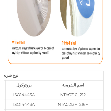
نوع شريحة NFC
اسم الشريحة
بروتوكول
ISO14443A
NTAG210_212
ISO14443A
NTAG213F_216F