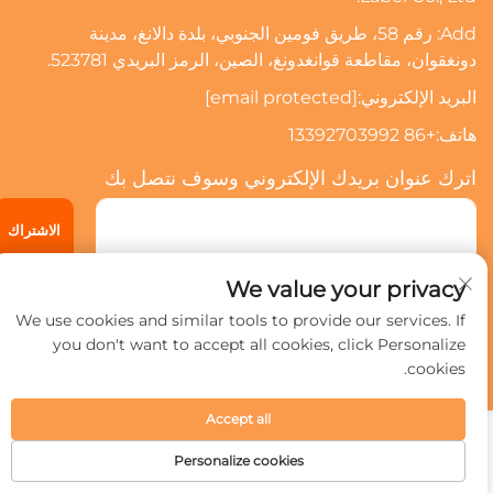
Add: رقم 58، طريق فومين الجنوبي، بلدة دالانغ، مدينة
دونغقوان، مقاطعة قوانغدونغ، الصين، الرمز البريدي 523781.
البريد الإلكتروني:
[email protected]
هاتف:
+86 13392703992
اترك عنوان بريدك الإلكتروني وسوف نتصل بك
الاشتراك
We value your privacy
حقوق النشر © 2024 شركة قوانغدونغ شينيي للعلامات الذكية المحدودة.
We use cookies and similar tools to provide our services. If
جميع الحقوق محفوظة.
سياسة الخصوصية
you don't want to accept all cookies, click Personalize
cookies.
Accept all
Personalize cookies