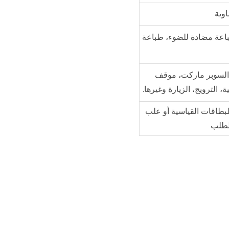
وية
وغرام، طباعة OVI، برايل، طباعة مضادة للضوء، طباعة
، السوبر ماركت، موقف
، الترويج، الزيارة وغيرها.
 كرتوني للبطاقات القياسية أو علب
لطلب