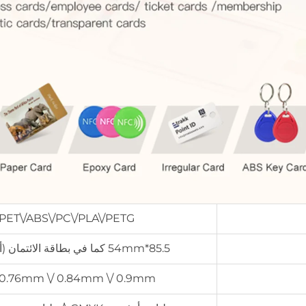
 PET\/ABS\/PC\/PLA\/PETG
85.5*54mm كما في بطاقة الائتمان (أو حجم مخصص)
0.76mm \/ 0.84mm \/ 0.9mm (أو مخصص)