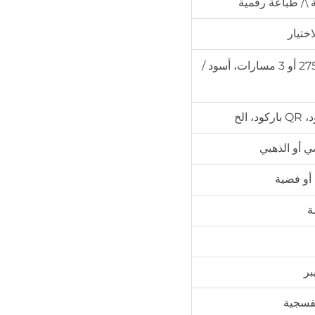
اختيار
شريط مغناطيسي: لوكو 300oe، هيكو 2750oe، 2 أو 3 مسارات، أسود /
ي أو الذهبي
 أو فضية
ة
بر
نفسجية