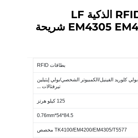
مورد بطاقات RFID الذكية LF
EM4305 EM4200 TK4100 شريحة
بطاقات RFID
بولي كلوريد الفينيل/الكمبيوتر الشخصي/بولي إيثيلين
تيرفثالات ...
125 كيلو هرتز
84.5*54*0.76mm
TK4100/EM4200/EM4305/T5577 مخصص