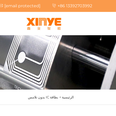
[email protected]
+86 13392703992
الرئيسية >
بطاقة IC بدون تلامس