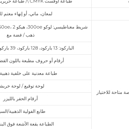
طباعة أوفست CMYK \/ طباعة حريرية \/ طباعة رقمية
لمعان، ماتي، أو إنهاء معتم لل
ذهب / فضة مغ
الباركود: 13 باركود، 128 باركود، 39 باركود، QR باركود، الخ
أرقام أو حروف مطبعة باللون الفض
طباعة معدنية على خلفية ذهبية
لوحة توقيع / لوحة خربش
ة متاحة للاختيار
أرقام الحفر بالليزر
طابع الفولية الذهبية/السي
الطباعة بقعة الأشعة فوق الب