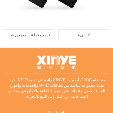
لا شيء
يجب قراءته! معرض شنتشن من ٢٨ إلى ٣٠ أغسطس بواسطة XINYE
منذ عام 2008، أصبحت XINYE رائدة في تقنية RFID، حيث
تقدم مجموعة شاملة من بطاقات RFID والعلامات وأجهزة
القراءة. تعمل منتجاتنا على تعزيز الكفاءة والأمان في مختلف
الصناعات، من النقل إلى البيع بالتجزئة.