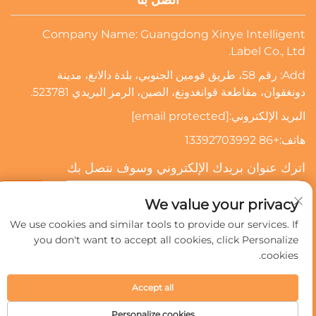
اتصل بنا
Company Name: Guangdong Xinye Intelligent
Label Co., Ltd.
Add: رقم 58، طريق فومين الجنوبي، بلدة دالانغ، مدينة
دونغقوان، مقاطعة قوانغدونغ، الصين، الرمز البريدي 523781.
البريد الإلكتروني:
[email protected]
هاتف:
+86 13392703992
اترك عنوان بريدك الإلكتروني وسوف نتصل بك
الاشتراك
We value your privacy
We use cookies and similar tools to provide our services. If
you don't want to accept all cookies, click Personalize
حقوق النشر © 2024 شركة قوانغدونغ شينيي للعلامات الذكية المحدودة.
cookies.
جميع الحقوق محفوظة.
سياسة الخصوصية
Accept all
Personalize cookies