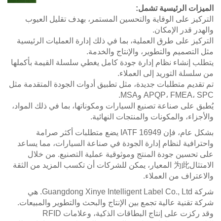
الميزات الرئيسية تشمل:
التركيز على الوقاية والتحسين المستمر، بهدف تقليل العيوب
والهدر قدر الإمكان.
التركيز على طرق العملية، بما في ذلك إدارة العمليات الرئيسية
مثل التصميم والتطوير، والإنتاج والخدمة.
يتطلب إنشاء نظام إدارة جودة كامل يغطي سلسلة القيمة بأكملها
من سلسلة التوريد إلى العملاء.
تم تقديم متطلبات جديدة، مثل تطبيق أدوات الجودة المتقدمة مثل
APQP، FMEA، SPC وMSA.
يُطبق على صناعة تصنيع السيارات ومكوناتها، بما في ذلك المواد،
والأجزاء، والمكونات والمنتجات النهائية.
بشكل عام، فإن IATF 16949 يضع متطلبات أكثر صرامة
واحترافية لنظام إدارة الجودة في صناعة السيارات، مما يساعد
على تحسين جودة المنتج وموثوقية عملية التصنيع. من خلال
الامتثال为此 المعيار، يمكن للشركات أن تكسب المزيد من الثقة
والاعتراف من العملاء.
شركة Guangdong Xinye Intelligent Label Co., Ltd. هي
شركة تقنية عالية تجمع بين الإنتاج والبحث والتطوير والمبيعات.
وقد ركزت على إنتاج البطاقات الذكية، وعلامات RFID