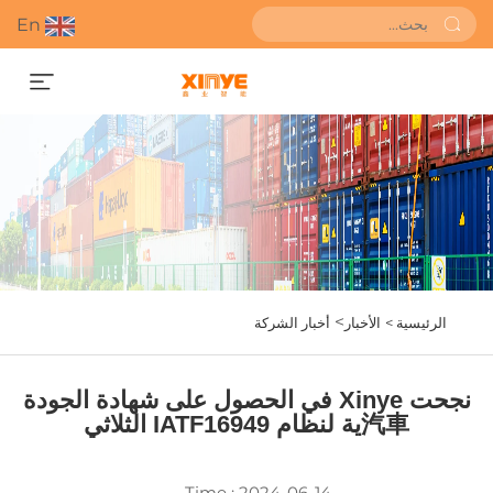
En
احصل على عرض أسعار
>
الرئيسية >
الأخبار
أخبار الشركة
نجحت Xinye في الحصول على شهادة الجودة
汽車ية لنظام IATF16949 الثلاثي
Time : 2024-06-14