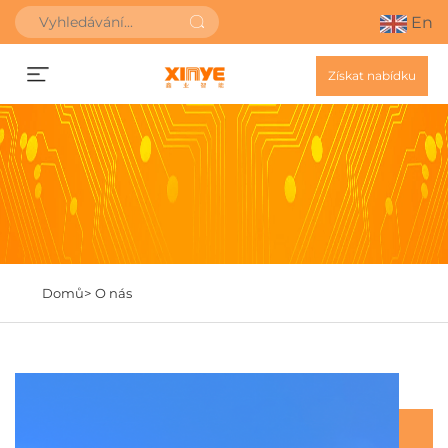
En
Získat nabídku
Domů>
O nás