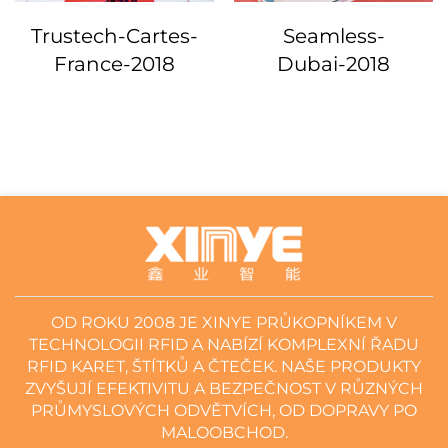
Trustech-Cartes-
Seamless-
France-2018
Dubai-2018
OD ROKU 2008 JE XINYE PRŮKOPNÍKEM V
TECHNOLOGII RFID A NABÍZÍ KOMPLEXNÍ ŘADU
RFID KARET, ŠTÍTKŮ A ČTEČEK. NAŠE PRODUKTY
ZVYŠUJÍ EFEKTIVITU A BEZPEČNOST V RŮZNÝCH
PRŮMYSLOVÝCH ODVĚTVÍCH, OD DOPRAVY PO
MALOOBCHOD.