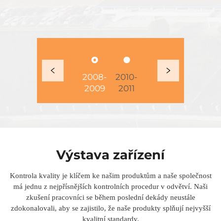
2008-
2010-
2012-
2014-
20
2009
2011
2013
2015
2
Výstava zařízení
Kontrola kvality je klíčem ke našim produktům a naše společnost
má jednu z nejpřísnějších kontrolních procedur v odvětví. Naši
zkušení pracovníci se během poslední dekády neustále
zdokonalovali, aby se zajistilo, že naše produkty splňují nejvyšší
kvalitní standardy.