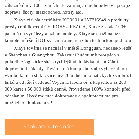
zákazníkům v 100+ zemích. To zahrnuje mnoho odvětví, jako je
doprava, školy, maloobchod, hotely atd.
Xinye získala certifikáty ISO9001 a IATF16949 a produkty
prošly certifikacemi CE, ROHS a REACH, Xinye získala
100+
patentů na vynálezy a užitné modely. Xinye se snaží nabízet
kompletní řešení IOT systému a nepřetržitou technickou podporu.
Xinye továrna se nachází v městě Dongguan, nedaleko letišť
v Shenzhen a Guangzhou. Zákazníci budou mít prospěch z
pohodlné logistické sítě s rychlejšími dodávkami a nižšími
dopravními náklady. Továrna má kompletní sadu vybavení pro
výrobu karet a štítků, více než 20 úplně automatických výrobních
linků a odvětví vedoucí Voyantic laboratoř, s kapacitou až 200
000 karet a 50 000 štítků denně. Provedeme 100% kontrolu před
odesláním. Uveďme ruce dohromady a spolupracujme pro
udržitelnou budoucnost!
Spolupracujte s námi