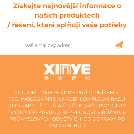
Získejte nejnovější informace o
našich produktech
/ řešení, která splňují vaše potřeby
OD ROKU 2008 JE XINYE PRŮKOPNÍKEM V
TECHNOLOGII RFID A NABÍZÍ KOMPLEXNÍ ŘADU
RFID KARET, ŠTÍTKŮ A ČTEČEK. NAŠE PRODUKTY
ZVYŠUJÍ EFEKTIVITU A BEZPEČNOST V RŮZNÝCH
PRŮMYSLOVÝCH ODVĚTVÍCH, OD DOPRAVY PO
MALOOBCHOD.