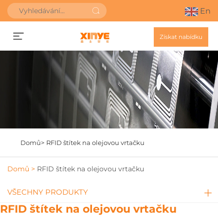
En
Získat nabídku
Domů>
RFID štítek na olejovou vrtačku
Domů >
RFID štítek na olejovou vrtačku
VŠECHNY PRODUKTY
RFID štítek na olejovou vrtačku