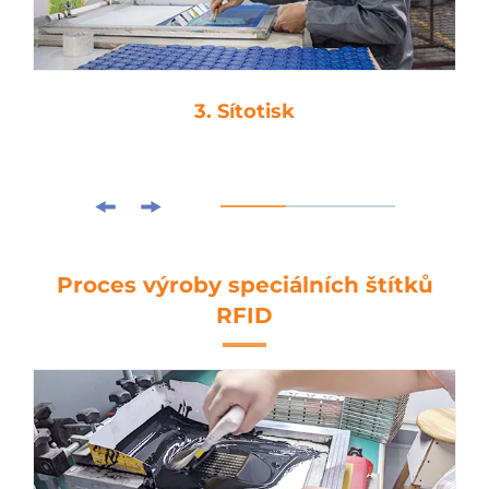
3. Sítotisk
Proces výroby speciálních štítků
RFID