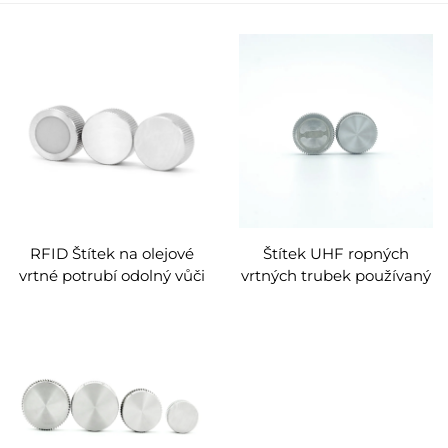
RFID Štítek na olejové
Štítek UHF ropných
vrtné potrubí odolný vůči
vrtných trubek používaný
vysokým teplotám odolný
při identifikaci správy
kovový štítek pro záznam
záznamu na štítcích
správy informací o použití
kovových rfid ropných
vrtného potrubí
vrtných trubek