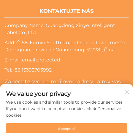
KONTAKTUJTE NÁS
Company Name: Guangdong Xinye Intelligent
Label Co., Ltd.
Add: Č. 58, Fumin South Road, Dalang Town, město
Dongguan, provincie Guangdong, 523781, Čína.
E-mail:
[email protected]
Tel:
+86 13392703992
Zanechte svou e-mailovou adresu a my vás
budeme kontaktovat
We value your privacy
We use cookies and similar tools to provide our services.
Přihlásit Se K Odběru
If you don't want to accept all cookies, click Personalize
cookies.
Všechna práva vyhrazena © 2024 Guangdong Xinye
Accept all
Intelligent Label Co., Ltd.
Zásady ochrany soukromí