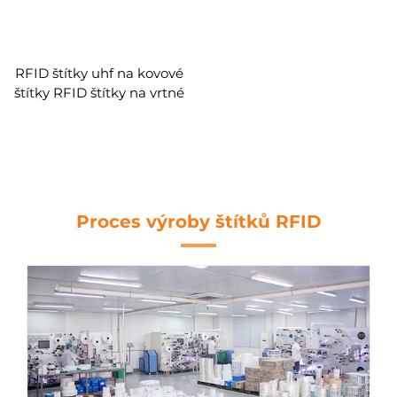
RFID štítky uhf na kovové
štítky RFID štítky na vrtné
trubky výrobce
Proces výroby štítků RFID