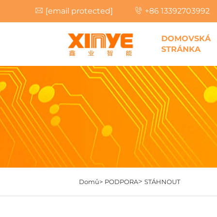
[email protected]
+86 13392703992
DOMOVSKÁ
STRÁNKA
>
Domů>
PODPORA
STÁHNOUT