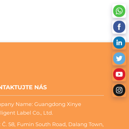
NTAKTUJTE NÁS
pany Name: Guangdong Xinye
lligent Label Co., Ltd.
 Č. 58, Fumin South Road, Dalang Town,