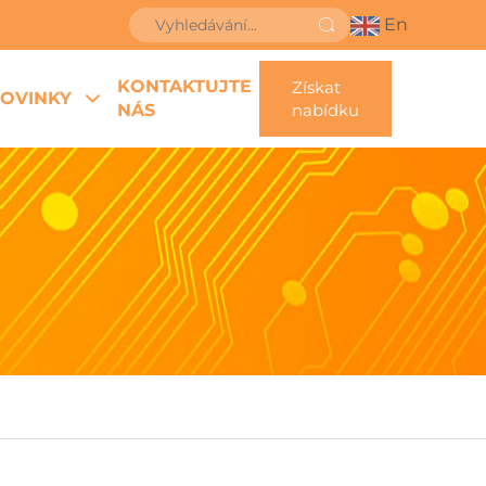
En
KONTAKTUJTE
Získat
OVINKY
NÁS
nabídku