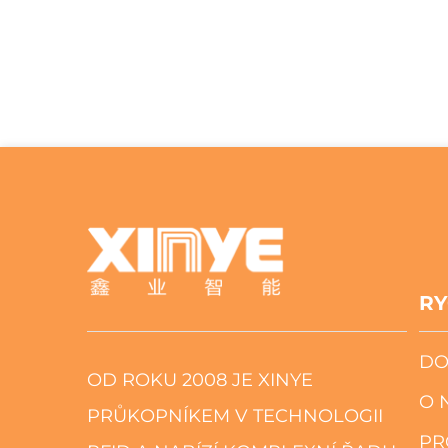
RY
DO
OD ROKU 2008 JE XINYE
O 
PRŮKOPNÍKEM V TECHNOLOGII
PR