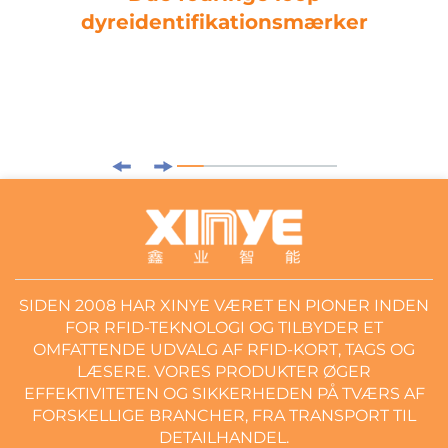
dyreidentifikationsmærker
SIDEN 2008 HAR XINYE VÆRET EN PIONER INDEN
FOR RFID-TEKNOLOGI OG TILBYDER ET
OMFATTENDE UDVALG AF RFID-KORT, TAGS OG
LÆSERE. VORES PRODUKTER ØGER
EFFEKTIVITETEN OG SIKKERHEDEN PÅ TVÆRS AF
FORSKELLIGE BRANCHER, FRA TRANSPORT TIL
DETAILHANDEL.