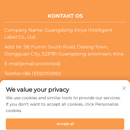
KONTAKT OS
Company Name: Guangdong Xinye Intelligent
Label Co., Ltd.
Add: Nr. 58, Fumin South Road, Dalang Town,
Dongguan City, 523781 Guangdong-provinsen, Kina.
E-mail:
[email protected]
Telefon:
+86 13392703992
Indtast din e-mailadresse, så kontakter vi dig
We value your privacy
We use cookies and similar tools to provide our services.
Tilmeld Dig
If you don't want to accept all cookies, click Personalize
cookies.
Copyright © 2024 Guangdong Xinye Intelligent Label Co.,
Accept all
Ltd. Alle rettigheder forbeholdes.
Privatlivspolitik