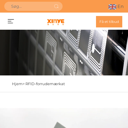
En
Få et tilbud
Hjem>
RFID-forrudemærkat