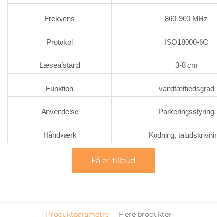
Frekvens
860-960 MHz
Protokol
ISO18000-6C
Læseafstand
3-8 cm
Funktion
vandtæthedsgrad
Anvendelse
Parkeringsstyring
Håndværk
Kodning, taludskrivni
Få et tilbud
Produktparametre
Flere produkter