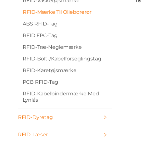
h
RFID-Vasketøjsmærke
h
RFID-Mærke Til Olieborerør
borer
ABS RFID-Tag
RFID FPC-Tag
RFID-Træ-Neglemærke
RFID-Bolt-/kabelforseglingstag
RFID-Køretøjsmærke
PCB RFID-Tag
RFID-Kabelbindermærke Med
Lynlås
RFID-Dyretag
RFID-Læser