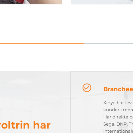
Branchee
Xinye har lev
kunder i mer
Har direkte b
oltrin har
Sega, DNP, T
international