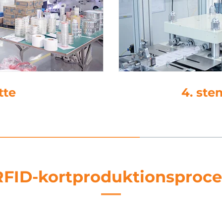
ttelse
5. 
RFID-kortproduktionsproce