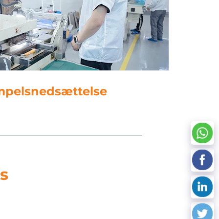
databehandling
s