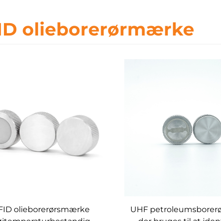
ID olieborerørmærke
FID olieborerørsmærke
UHF petroleumsborer