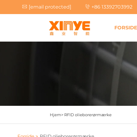
[email protected]
+86 13392703992
FORSID
Hjem>
RFID olieborerørmærke
Forside >
RFID olieborerørmærke