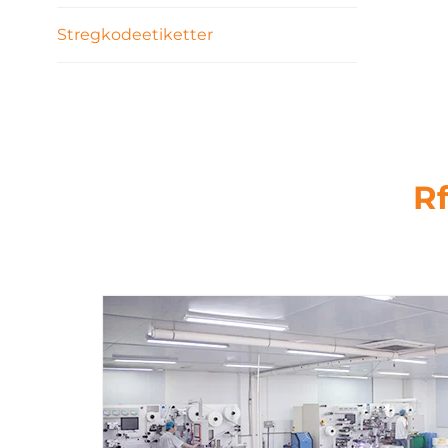
Stregkodeetiketter
R