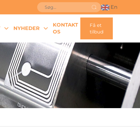
En
KONTAKT
Få et
T
NYHEDER
OS
tilbud