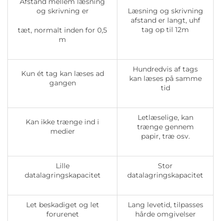
Afstand mellem læsning
og skrivning er
Læsning og skrivning
afstand er langt, uhf
tag op til 12m
tæt, normalt inden for 0,5
m
Hundredvis af tags
Kun ét tag kan læses ad
kan læses på samme
gangen
tid
Letlæselige, kan
Kan ikke trænge ind i
trænge gennem
medier
papir, træ osv.
Lille
Stor
datalagringskapacitet
datalagringskapacitet
Let beskadiget og let
Lang levetid, tilpasses
forurenet
hårde omgivelser