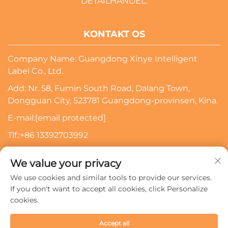
DETAILHANDEL.
KONTAKT OS
Company Name: Guangdong Xinye Intelligent
Label Co., Ltd.
Add: Nr. 58, Fumin South Road, Dalang Town,
Dongguan City, 523781 Guangdong-provinsen, Kina.
E-mail:
[email protected]
Tlf.:
+86 13392703992
Indtast din e-mailadresse, så kontakter vi dig
We value your privacy
We use cookies and similar tools to provide our services.
Tilmeld
If you don't want to accept all cookies, click Personalize
cookies.
Copyright © 2024 Guangdong Xinye Intelligent Label Co.,
Accept all
Ltd. Alle rettigheder forbeholdes.
Privatlivspolitik