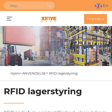
En
Få et tilbud
>
Hjem>
ANVENDELSE
RFID lagerstyring
RFID lagerstyring