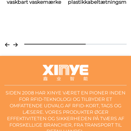
plastikkabeltætningsmærke
standardkortstørrelse
85,5 × 54 mm, ICODE
SLIX 2 RFID-etiket,
tilpasset
SIDEN 2008 HAR XINYE VÆRET EN PIONER INDEN
FOR RFID-TEKNOLOGI OG TILBYDER ET
OMFATTENDE UDVALG AF RFID-KORT, TAGS OG
LÆSERE. VORES PRODUKTER ØGER
EFFEKTIVITETEN OG SIKKERHEDEN PÅ TVÆRS AF
FORSKELLIGE BRANCHER, FRA TRANSPORT TIL