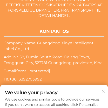
EFFEKTIVITETEN OG SIKKERHEDEN PÅ TVÆRS AF
FORSKELLIGE BRANCHER, FRA TRANSPORT TIL
DETAILHANDEL.
KONTAKT OS
Company Name: Guangdong Xinye Intelligent
Label Co., Ltd.
Add: Nr. 58, Fumin South Road, Dalang Town,
Dongguan City, 523781 Guangdong-provinsen, Kina.
E-mail:
[email protected]
Tlf.:
+86 13392703992
Indtast din e-mailadresse, så kontakter vi dig
We value your privacy
We use cookies and similar tools to provide our services.
Tilmeld
If you don't want to accept all cookies, click Personalize