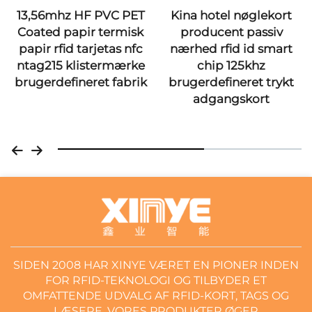
13,56mhz HF PVC PET
Kina hotel nøglekort
Coated papir termisk
producent passiv
papir rfid tarjetas nfc
nærhed rfid id smart
ntag215 klistermærke
chip 125khz
brugerdefineret fabrik
brugerdefineret trykt
adgangskort
SIDEN 2008 HAR XINYE VÆRET EN PIONER INDEN
FOR RFID-TEKNOLOGI OG TILBYDER ET
OMFATTENDE UDVALG AF RFID-KORT, TAGS OG
LÆSERE. VORES PRODUKTER ØGER