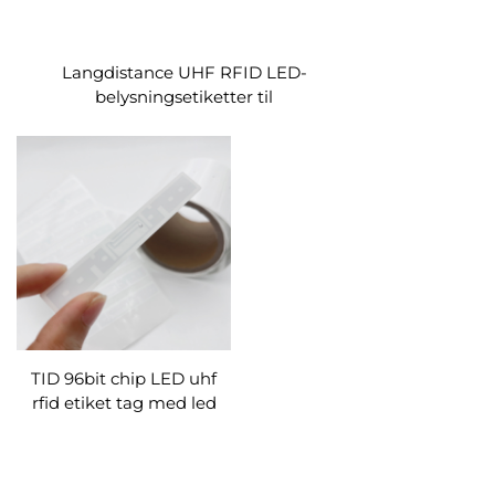
Langdistance UHF RFID LED-
belysningsetiketter til
detailbutikker/lagre/boghandlere/styring
af laboratorieudstyr
TID 96bit chip LED uhf
rfid etiket tag med led
blitz lys til biblioteksbog
dokument