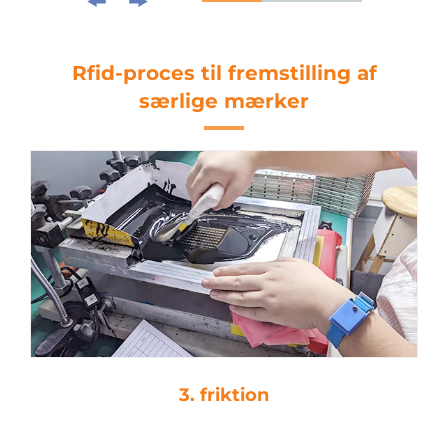
Rfid-proces til fremstilling af
særlige mærker
3. friktion