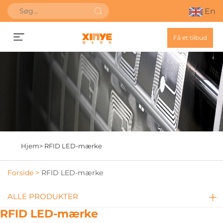
En
Få et tilbud
Hjem>
RFID LED-mærke
Forside >
RFID LED-mærke
ALLE PRODUKTER
RFID LED-mærke