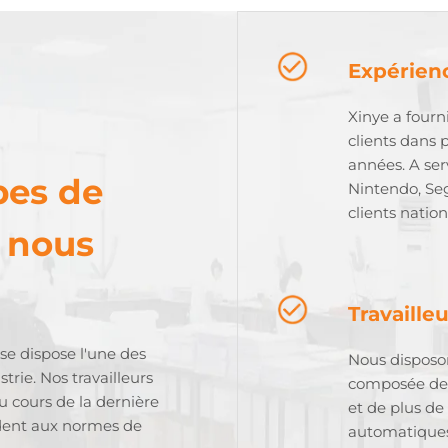
Expérienc
Xinye a fourn
clients dans 
années. A se
pes de
Nintendo, Se
clients natio
e nous
Travaille
ise dispose l'une des
Nous disposo
strie. Nos travailleurs
composée de 
 cours de la dernière
et de plus de
ndent aux normes de
automatiques