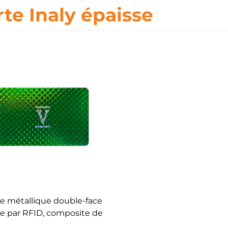
rte Inaly épaisse
e métallique double-face
ble par RFID, composite de
étal et de PVC, carte à