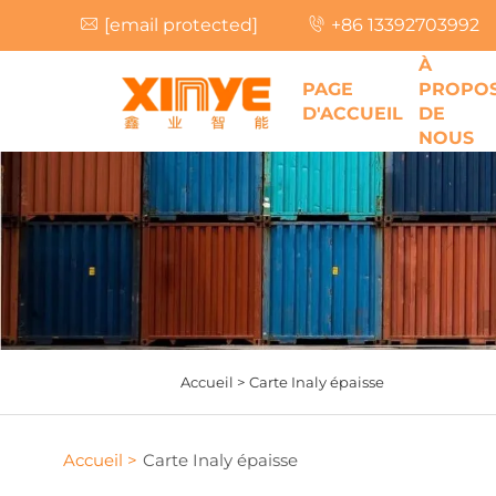
[email protected]
+86 13392703992
À
PAGE
PROPO
D'ACCUEIL
DE
NOUS
Accueil >
Carte Inaly épaisse
Accueil >
Carte Inaly épaisse