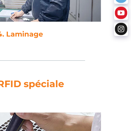
5. Perçage
RFID spéciale