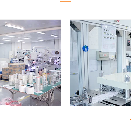
e
5. Trai