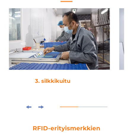
4. laminointi
RFID-erityismerkkien