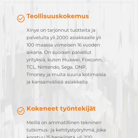
Teollisuuskokemus
Xinye on tarjonnut tuotteita ja
palveluita yli 2000 asiakkaalle yli
100 maassa viimeisen 16 vuoden
aikana. On suoraan palvellut
yrityksiä, kuten Huawei, Foxconn,
TCL, Nintendo, Sega, DNP,
Tmoney ja muita suuria kotimaisia
ja kansainvälisiä asiakkaita.
Kokeneet työntekijät
Meillä on ammatillinen tekninen
tutkimus- ja kehitystyöryhmä, joka
koostuu 15 henkilöstä, yli 200