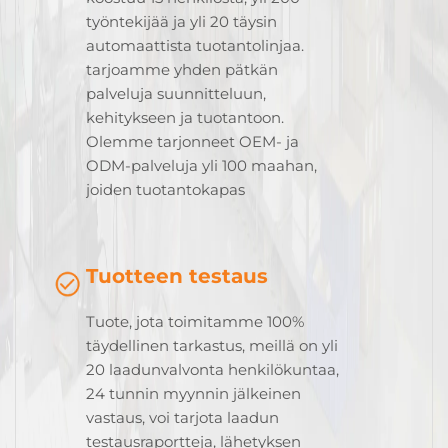
työntekijää ja yli 20 täysin
automaattista tuotantolinjaa.
tarjoamme yhden pätkän
palveluja suunnitteluun,
kehitykseen ja tuotantoon.
Olemme tarjonneet OEM- ja
ODM-palveluja yli 100 maahan,
joiden tuotantokapas
Tuotteen testaus
Tuote, jota toimitamme 100%
täydellinen tarkastus, meillä on yli
20 laadunvalvonta henkilökuntaa,
24 tunnin myynnin jälkeinen
vastaus, voi tarjota laadun
testausraportteja, lähetyksen