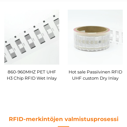
860-960MHZ PET UHF
Hot sale Passiivinen RFID
H3 Chip RFID Wet Inlay
UHF custom Dry Inlay
UHF Tarra Tag Label Inlay
With Alien H3
Custom
varastonhallintaan
RFID-merkintöjen valmistusprosessi