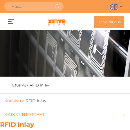
En
Hanki tarjous
Etusivu>
RFID Inlay
Kotisivu >
RFID Inlay
KAIKKI TUOTTEET
RFID Inlay