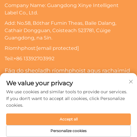
Company Name: Guangdong Xinye Intelligent
Label Co., Ltd.
Add: No.58, Bóthar Fumin Theas, Baile Dalang,
Cathair Dongguan, Coisteach 523781, Cúige
Guangdong, na Sín.
Ríomhphost:
[email protected]
Teil:
+86 13392703992
Fág do sheoladh ríomhphoist agus rachaimid
i dteagmháil leat
We value your privacy
We use cookies and similar tools to provide our services.
Liostáil
If you don't want to accept all cookies, click Personalize
cookies.
Cóipcheart © 2024 Guangdong Xinye Intelligent Label Co.,
Accept all
Ltd. Gach ceart ar cosaint.
Beartas príobháideachta
Personalize cookies