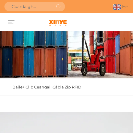
En
Faigh Ullmhaíocht
Baile>
Clib Ceangail Cábla Zip RFID