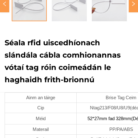
Séala rfid uiscedhíonach
slándála cábla comhionannas
vótaí tag róin coimeádán le
haghaidh frith-brionnú
Ainm an táirge
Brise Tag Ceim
Cip
Ntag213/F08/U8/U9(déa
Méid
52*27mm fad 328mm(Déa
Materail
PP/PA/ABS