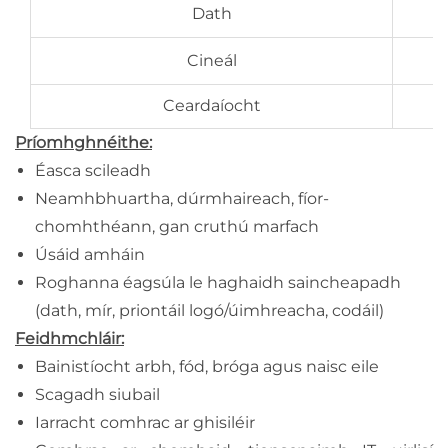
Dath
Cineál
Ceardaíocht
Príomhghnéithe:
Éasca scileadh
Neamhbhuartha, dúrmhaireach, fíor-
chomhthéann, gan cruthú marfach
Úsáid amháin
Roghanna éagsúla le haghaidh saincheapadh
(dath, mír, priontáil logó/úimhreacha, codáil)
Feidhmchláir:
Bainistíocht arbh, fód, bróga agus naisc eile
Scagadh siubail
Iarracht comhrac ar ghisiléir