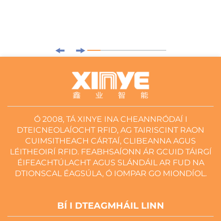
Ó 2008, TÁ XINYE INA CHEANNRÓDAÍ I
DTEICNEOLAÍOCHT RFID, AG TAIRISCINT RAON
CUIMSITHEACH CÁRTAÍ, CLIBEANNA AGUS
LÉITHEOIRÍ RFID. FEABHSAÍONN ÁR GCUID TÁIRGÍ
ÉIFEACHTÚLACHT AGUS SLÁNDÁIL AR FUD NA
DTIONSCAL ÉAGSÚLA, Ó IOMPAR GO MIONDÍOL.
BÍ I DTEAGMHÁIL LINN