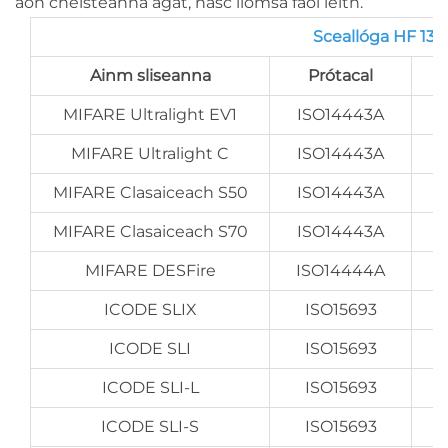
aon cheisteanna agat, nasc liomsa faoi leith.
Sceallóga HF 13.
Ainm sliseanna
Prótacal
MIFARE Ultralight EV1
ISO14443A
MIFARE Ultralight C
ISO14443A
MIFARE Clasaiceach S50
ISO14443A
MIFARE Clasaiceach S70
ISO14443A
MIFARE DESFire
ISO14444A
ICODE SLIX
ISO15693
ICODE SLI
ISO15693
ICODE SLI-L
ISO15693
ICODE SLI-S
ISO15693