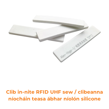
Clib in-nite RFID UHF sew / clibeanna
níocháin teasa ábhar níolón silicone