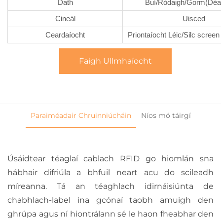
Dath
Buí/Ródaigh/Gorm(Déan
Cineál
Uisced
Ceardaíocht
Priontaíocht Léic/Silc screen
Faigh Ullmhaíocht
Paraiméadair Chruinniúcháin
Níos mó táirgí
Úsáidtear téaglaí cablach RFID go hiomlán sna
hábhair difriúla a bhfuil neart acu do scileadh
míreanna. Tá an téaghlach idirnáisiúnta de
chabhlach-label ina gcónaí taobh amuigh den
ghrúpa agus ní hiontrálann sé le haon fheabhar den