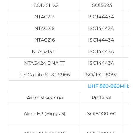
I CÓD SLIX2
ISO15693
NTAG213
ISO14443A
NTAG215
ISO14443A
NTAG216
ISO14443A
NTAG213TT
ISO14443A
NTAG424 DNA TT
ISO14443A
FeliCa Lite S RC-S966
ISO/IEC 18092
UHF 860-960MHz Ch
Ainm sliseanna
Prótacal
Alien H3 (Higgs 3)
ISO18000-6C