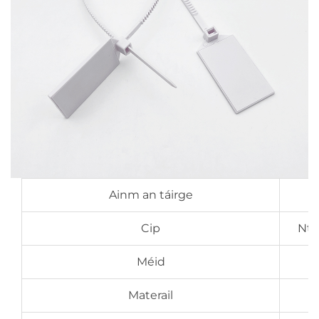
Ainm an táirge
Cip
Nta
Méid
Materail