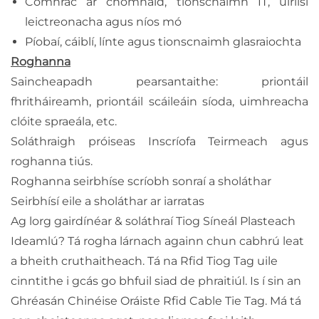
Comhrac ar chomhaid, tionscnaimh IT, uirlisí
leictreonacha agus níos mó
Píobaí, cáiblí, línte agus tionscnaimh glasraiochta
Roghanna
Saincheapadh pearsantaithe: priontáil
fhritháireamh, priontáil scáileáin síoda, uimhreacha
clóite spraeála, etc.
Soláthraigh próiseas Inscríofa Teirmeach agus
roghanna tiús.
Roghanna seirbhíse scríobh sonraí a sholáthar
Seirbhísí eile a sholáthar ar iarratas
Ag lorg gairdínéar & soláthraí Tiog Síneál Plasteach
Ideamlú? Tá rogha lárnach againn chun cabhrú leat
a bheith cruthaitheach. Tá na Rfid Tiog Tag uile
cinntithe i gcás go bhfuil siad de phraitiúl. Is í sin an
Ghréasán Chinéise Oráiste Rfid Cable Tie Tag. Má tá