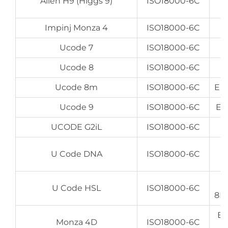
Alien H9 (Higgs 9)
ISO18000-6C
Impinj Monza 4
ISO18000-6C
Ucode 7
ISO18000-6C
Ucode 8
ISO18000-6C
Ucode 8m
ISO18000-6C
EPC
Ucode 9
ISO18000-6C
EPC
UCODE G2iL
ISO18000-6C
U Code DNA
ISO18000-6C
U Code HSL
ISO18000-6C
8By
EP
Monza 4D
ISO18000-6C