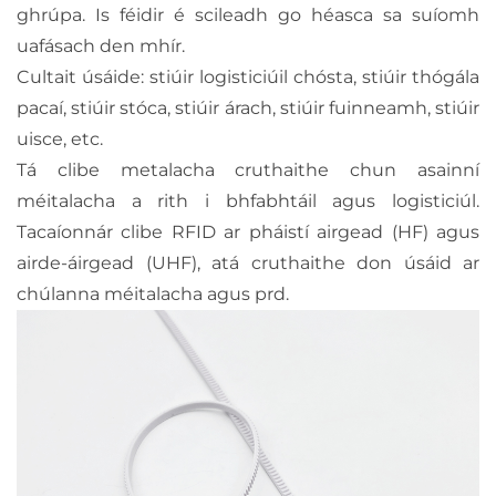
ghrúpa. Is féidir é scileadh go héasca sa suíomh
uafásach den mhír.
Cultait úsáide: stiúir logisticiúil chósta, stiúir thógála
pacaí, stiúir stóca, stiúir árach, stiúir fuinneamh, stiúir
uisce, etc.
Tá clibe metalacha cruthaithe chun asainní
méitalacha a rith i bhfabhtáil agus logisticiúl.
Tacaíonnár clibe RFID ar pháistí airgead (HF) agus
airde-áirgead (UHF), atá cruthaithe don úsáid ar
chúlanna méitalacha agus prd.