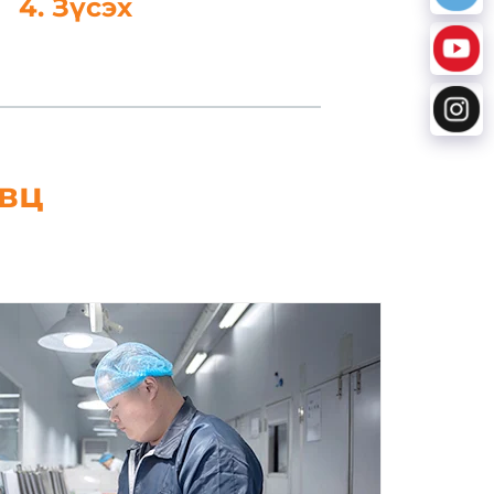
элэл боловсруулах
явц