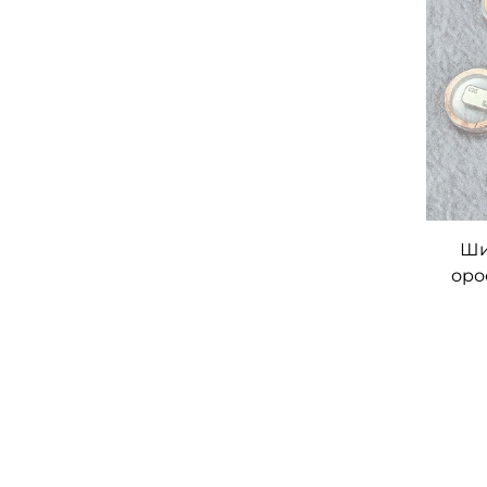
Ши
оро
RF