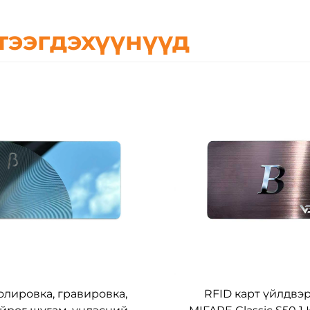
тээгдэхүүнүүд
олировка, гравировка,
RFID карт үйлдвэ