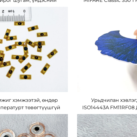
йрог шугам, үндэсний
MIFARE Classic S50 1
вшиний RFID NFC метал
метал карт, хүснэгт
арт, OEM хүснэгт дагуу
үйлдвэрлэсэн 
двэрлэсэн, нэг талд RF
уншигдах
жиг хэмжээтэй, өндөр
Урьдчилан хэвлэг
пературт төвөгтүүшгүй
ISO14443A FM11RF08 
 RFID таг, металл дээрх
ПВХ RFID-карт, хүс
 NFC таг, хүснэгт дагуу
үйлдвэрлэсэн