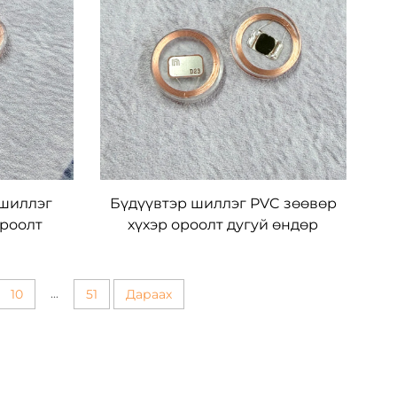
шиллэг
Бүдүүвтэр шиллэг PVC зөөвөр
ороолт
хүхэр ороолт дугуй өндөр
RFID диск
давтамжийн ISO14443A Mifare
Desfire EV3 2K RFID зоос
тагууд
...
10
51
Дараах