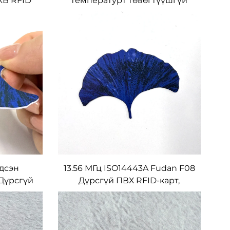
 КБ RFID
температурт төвөгтүүшгүй
 дагуу
RFID NFC FPC жижиг таг, оюун
OEM
ухааны тавхайнаас болон
тоглоомын зүйлсд
дсэн
13.56 МГц ISO14443A Fudan F08
Дүрсгүй
Дүрсгүй ПВХ RFID-карт,
элтээр
хүсэлтээр