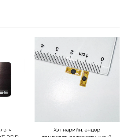
рлэгч
Хэт нарийн, өндөр