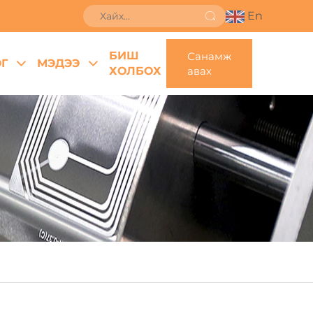
En
БИШ
Санамж
Г
МЭДЭЭ
ХОЛБОХ
авах