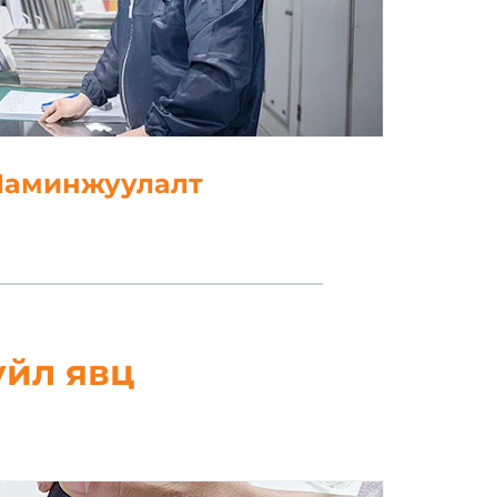
. Цоолборлох
үйл явц