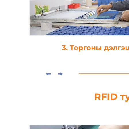
4. Ламинжуул
RFID т