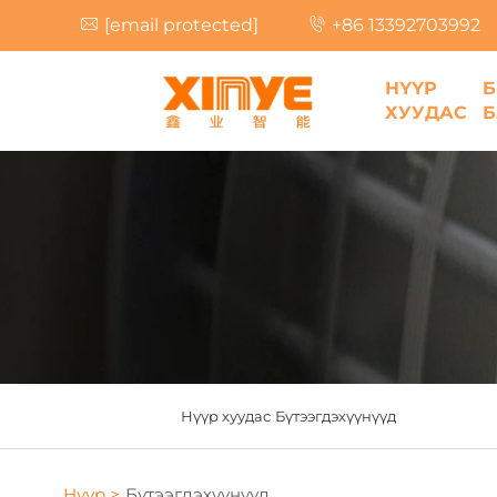
[email protected]
+86 13392703992
НҮҮР
ХУУДАС
Б
Нүүр хуудас
Бүтээгдэхүүнүүд
Нүүр >
Бүтээгдэхүүнүүд