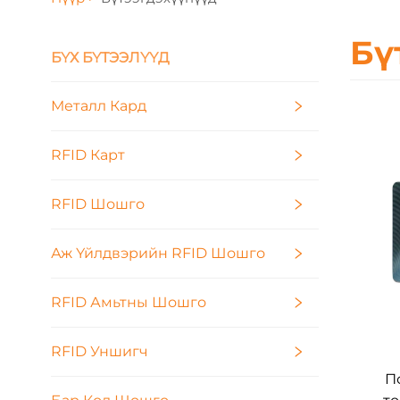
Бү
БҮХ БҮТЭЭЛҮҮД
Металл Кард
RFID Карт
RFID Шошго
Аж Үйлдвэрийн RFID Шошго
RFID Амьтны Шошго
RFID Уншигч
П