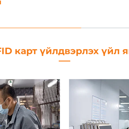
5. Мэдэ
ID карт үйлдвэрлэх үйл 