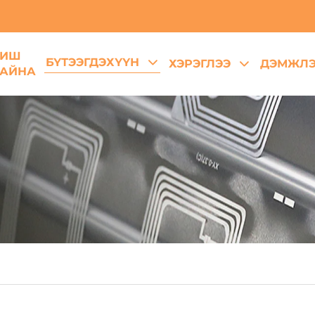
БИШ
БҮТЭЭГДЭХҮҮН
ХЭРЭГЛЭЭ
ДЭМЖЛЭ
АЙНА