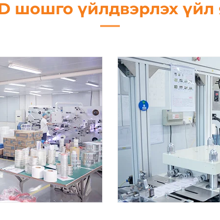
D шошго үйлдвэрлэх үйл