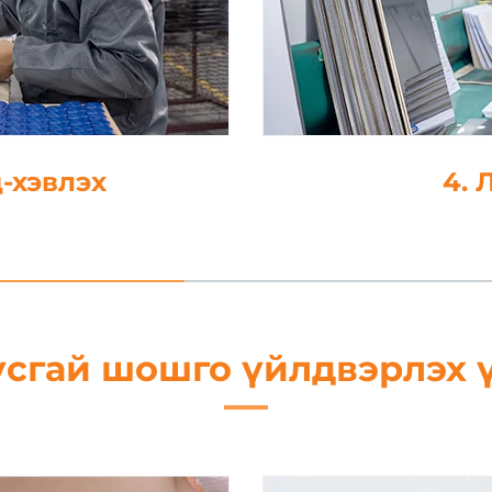
алт
5
усгай шошго үйлдвэрлэх 