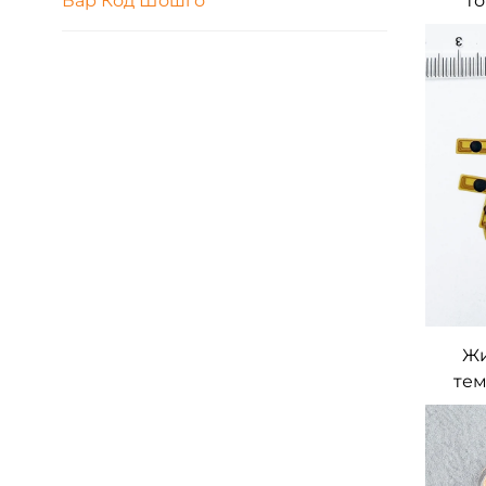
Бар Код Шошго
то
тө
к
үйл
Жи
тем
FPC
FPC