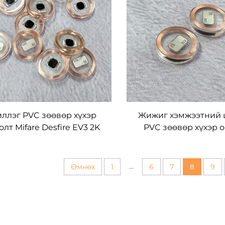
ллэг PVC зөөвөр хүхэр
Жижиг хэмжээтний 
олт Mifare Desfire EV3 2K
PVC зөөвөр хүхэр 
ID токен тагууд, дугуй
Mifare Desfire EV3 2K 
тагууд
...
Өмнөх
1
6
7
8
9