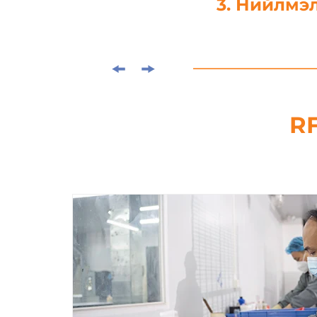
4. Зүсэх
RF