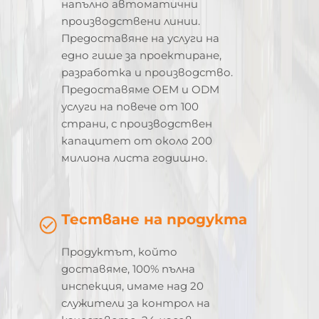
напълно автоматични
производствени линии.
Предоставяне на услуги на
едно гише за проектиране,
разработка и производство.
Предоставяме OEM и ODM
услуги на повече от 100
страни, с производствен
капацитет от около 200
милиона листа годишно.
Тестване на продукта
Продуктът, който
доставяме, 100% пълна
инспекция, имаме над 20
служители за контрол на