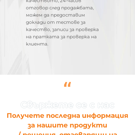
качеството, 24-часов
отговор след продажбата,
можем да предоставим
доклади от тестове за
качество, записи за проверка
на пратката за проверка на
клиента.
“
Получете последна информация
за нашите продукти
/ решения, отговарящи на