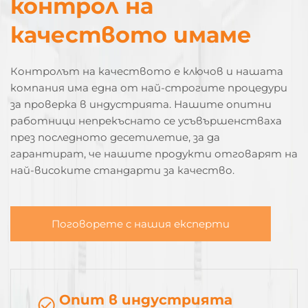
контрол на
качеството имаме
Контролът на качеството е ключов и нашата
компания има една от най-строгите процедури
за проверка в индустрията. Нашите опитни
работници непрекъснато се усъвършенстваха
през последното десетилетие, за да
гарантират, че нашите продукти отговарят на
най-високите стандарти за качество.
Поговорете с нашия експерти
Опит в индустрията