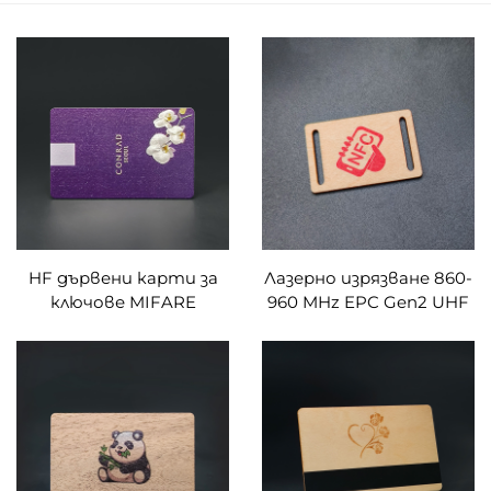
HF дървени карти за
Лазерно изрязване 860-
ключове MIFARE
960 MHz EPC Gen2 UHF
DESFire EV2 EV3 RFID с
UCODE 8
клен, бамбук, бук, ясен,
Водоустойчиви и
череша, черен орех,
издръжливи дървени
сапеле, дъб
RFID карти по поръчка