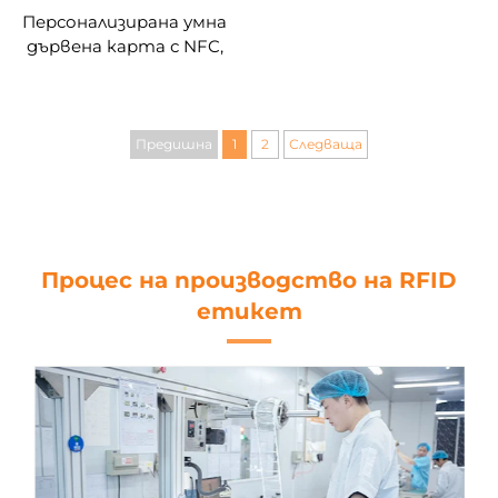
Персонализирана умна
дървена карта с NFC,
екологична MIFARE
DESFire EV1 4K дървена
карта
Предишна
1
2
Следваща
Процес на производство на RFID
етикет