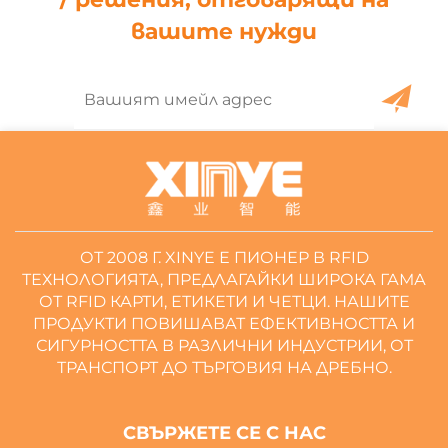
вашите нужди
ОТ 2008 Г. XINYE Е ПИОНЕР В RFID
ТЕХНОЛОГИЯТА, ПРЕДЛАГАЙКИ ШИРОКА ГАМА
ОТ RFID КАРТИ, ЕТИКЕТИ И ЧЕТЦИ. НАШИТЕ
ПРОДУКТИ ПОВИШАВАТ ЕФЕКТИВНОСТТА И
СИГУРНОСТТА В РАЗЛИЧНИ ИНДУСТРИИ, ОТ
ТРАНСПОРТ ДО ТЪРГОВИЯ НА ДРЕБНО.
СВЪРЖЕТЕ СЕ С НАС