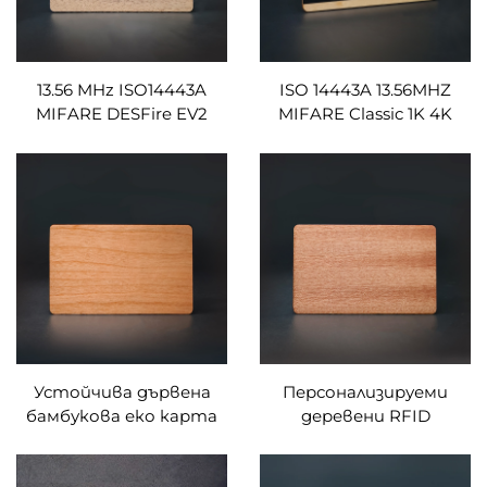
13.56 MHz ISO14443A
ISO 14443A 13.56MHZ
MIFARE DESFire EV2
MIFARE Classic 1K 4K
Високосигурни
дървени
дървени RFID карти за
безконтактни
плащане и контрол на
визитки, празни RFID
достъпа по поръчка
дървени карти за
производство за
програми за лоялност
Устойчива дървена
Персонализируеми
бамбукова еко карта
деревени RFID
за достъп с RFID NFC
хотелски ключови
NTAG213 за бутик
карти,