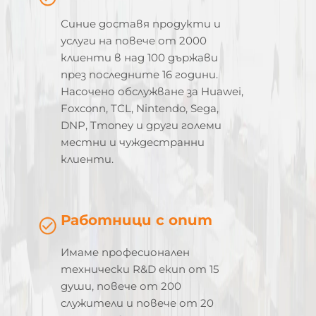
Синие доставя продукти и
услуги на повече от 2000
клиенти в над 100 държави
през последните 16 години.
Насочено обслужване за Huawei,
Foxconn, TCL, Nintendo, Sega,
DNP, Tmoney и други големи
местни и чуждестранни
клиенти.
Работници с опит
Имаме професионален
технически R&D екип от 15
души, повече от 200
служители и повече от 20