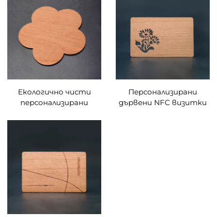
хотели и курорти
водонепроницаеми,
честота 13.56MHz, чип
UTLC 17PF 50PF за
бизнес използване
Екологично чисти
Персонализирани
персонализирани
дървени NFC визитки
лазерно гравирани
от черешово дърво с
орехови RFID дървени
гравировка по дизайна,
визитки с NFC
подходящи за
интерфейс и
подаръци с RFID
водонепроницаемост
технология
на честота 13.56MHz