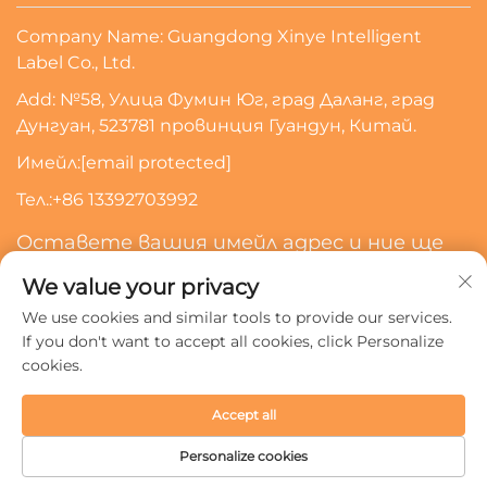
Company Name: Guangdong Xinye Intelligent
Label Co., Ltd.
Add: №58, Улица Фумин Юг, град Даланг, град
Дунгуан, 523781 провинция Гуандун, Китай.
Имейл:
[email protected]
Тел.:
+86 13392703992
Оставете вашия имейл адрес и ние ще
се свържем с вас
We value your privacy
We use cookies and similar tools to provide our services.
Абонирайте Се
If you don't want to accept all cookies, click Personalize
cookies.
Всички права запазени © 2024 Guangdong Xinye
Accept all
Intelligent Label Co., Ltd.
Политика за поверителност
Personalize cookies