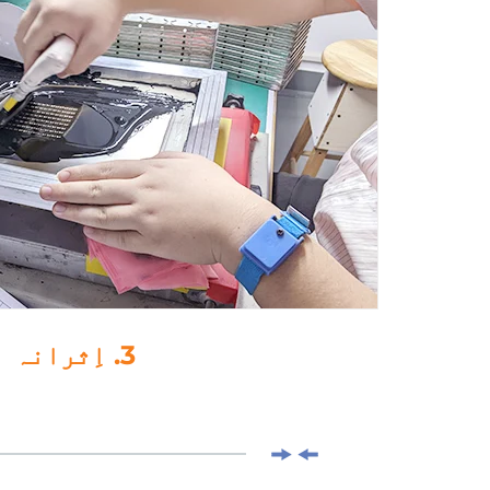
4. ڈرپ-گلو