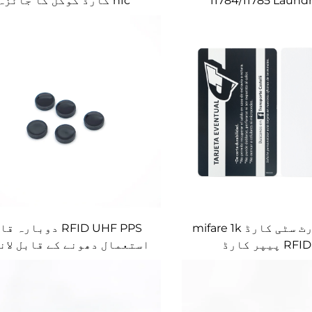
11784/11785 Laund
nfc کارڈ گوگل کا جائزہ
RFID سمارٹ سٹی کارڈ mifare 1k
RFID UHF PPS دوبارہ 
استعمال دھونے کے قابل لان
ٹیگ