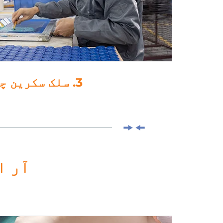
4. لیمینیشن
آر ا