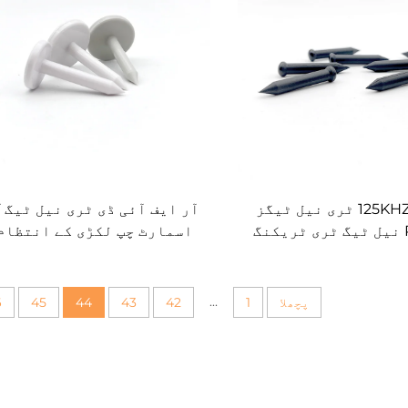
125KHZ LF RFID ٹری نیل ٹیگز
آ
RFID ABS نیل ٹیگ ٹری ٹریکنگ
اسمارٹ چپ لکڑی کے انتظام
جسٹک مینجمنٹ کے لیے
لیبل
...
پچھلا
1
42
43
44
45
6