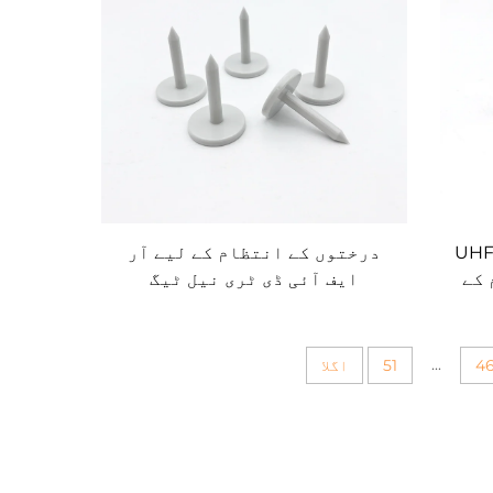
ر ایف آئی ڈی ٹری نیل ٹیگ UHF
درختوں کے انتظام کے لیے آر
 کے
ایف آئی ڈی ٹری نیل ٹیگ
...
4
51
اگلا