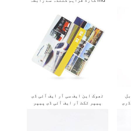
rfid کارڈ فراہم کنندہ سے رابطہ
کریں
قابل
تھوک این ایف سی آر ایف آئی ڈی
ڈری
پیپر ٹکٹ آر ایف آئی ڈی پیپر
کارڈ