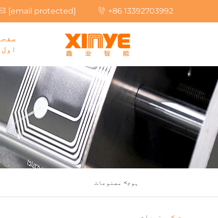
[email protected]
+86 13392703992
صفحہ
اول
ہوم>
مصنوعات
ہوم >
مصنوعات