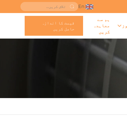
En
ہم سے
قیمت کا اندازہ
ز
معاہدہ
حاصل کریں
کریں