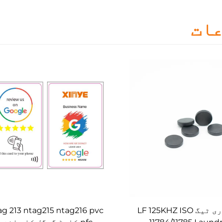
ات
RFID لانڈری ٹیگ LF 125KHZ ISO
g 213 ntag215 ntag216 pvc