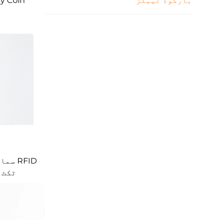
بارکوڈ لیبلز
ry Coin
ٹکٹ RFID پیپر کارڈ