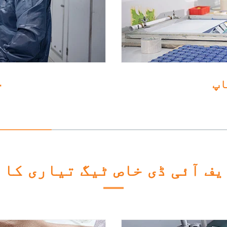
یف آئی ڈی خاص ٹیگ تیاری کا 