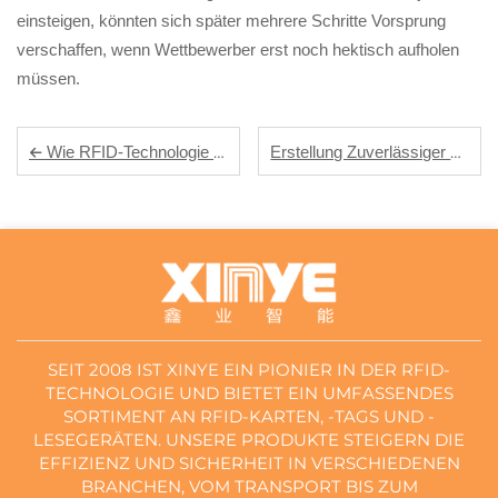
einsteigen, könnten sich später mehrere Schritte Vorsprung
verschaffen, wenn Wettbewerber erst noch hektisch aufholen
müssen.
Erstellung Zuverlässiger Systeme: Die Rolle von Industriellen RFID-Tags in der Automatisierung der Lieferkette
Wie RFID-Technologie die Inventarverwaltung in modernen Lagern optimiert
SEIT 2008 IST XINYE EIN PIONIER IN DER RFID-
TECHNOLOGIE UND BIETET EIN UMFASSENDES
SORTIMENT AN RFID-KARTEN, -TAGS UND -
LESEGERÄTEN. UNSERE PRODUKTE STEIGERN DIE
EFFIZIENZ UND SICHERHEIT IN VERSCHIEDENEN
BRANCHEN, VOM TRANSPORT BIS ZUM