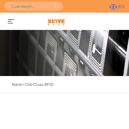
En
Faigh Uathbhreithniú
Baile>
Clib Cluas RFID