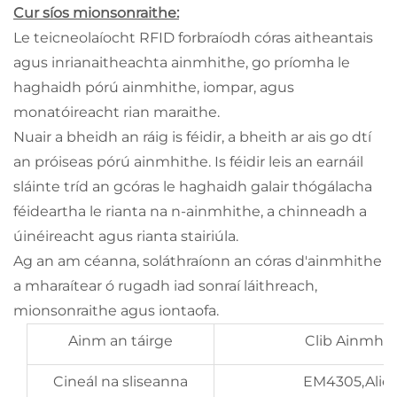
Cur síos mionsonraithe:
Le teicneolaíocht RFID forbraíodh córas aitheantais
agus inrianaitheachta ainmhithe, go príomha le
haghaidh pórú ainmhithe, iompar, agus
monatóireacht rian maraithe.
Nuair a bheidh an ráig is féidir, a bheith ar ais go dtí
an próiseas pórú ainmhithe. Is féidir leis an earnáil
sláinte tríd an gcóras le haghaidh galair thógálacha
féideartha le rianta na n-ainmhithe, a chinneadh a
úinéireacht agus rianta stairiúla.
Ag an am céanna, soláthraíonn an córas d'ainmhithe
a mharaítear ó rugadh iad sonraí láithreach,
mionsonraithe agus iontaofa.
Ainm an táirge
Clib Ainmhit
Cineál na sliseanna
EM4305,Alie