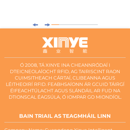
Ó 2008, TÁ XINYE INA CHEANNRÓDAÍ I
DTEICNEOLAÍOCHT RFID, AG TAIRISCINT RAON
CUIMSITHEACH CÁRTAÍ, CLIBEANNA AGUS
LÉITHEOIRÍ RFID. FEABHSAÍONN ÁR GCUID TÁIRGÍ
ÉIFEACHTÚLACHT AGUS SLÁNDÁIL AR FUD NA
DTIONSCAL ÉAGSÚLA, Ó IOMPAR GO MIONDÍOL.
BAIN TRIAIL AS TEAGMHÁIL LINN