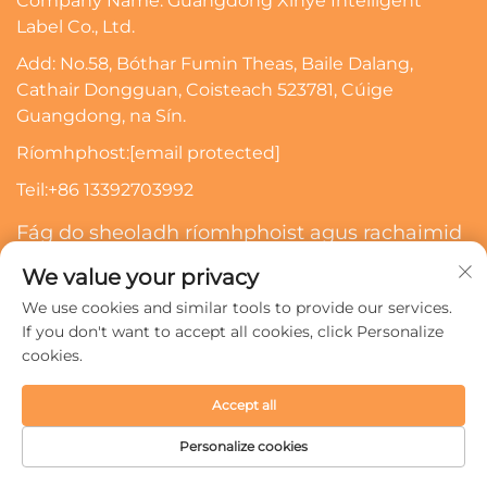
Company Name: Guangdong Xinye Intelligent
Label Co., Ltd.
Add: No.58, Bóthar Fumin Theas, Baile Dalang,
Cathair Dongguan, Coisteach 523781, Cúige
Guangdong, na Sín.
Ríomhphost:
[email protected]
Teil:
+86 13392703992
Fág do sheoladh ríomhphoist agus rachaimid
i dteagmháil leat
We value your privacy
We use cookies and similar tools to provide our services.
Scriosadh
If you don't want to accept all cookies, click Personalize
cookies.
Cóipcheart © 2024 Guangdong Xinye Intelligent Label Co.,
Accept all
Ltd. Gach ceart ar cosaint.
Beartas Príobháideachta
Personalize cookies
LEATHANACH
TÁIRGE
RÍOMHPHOST
TEILEAFÓN