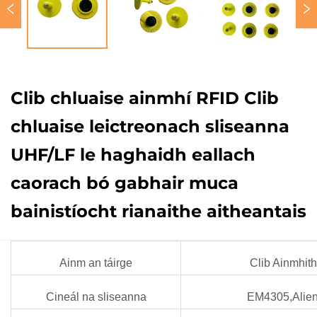
Clib chluaise ainmhí RFID Clib
chluaise leictreonach sliseanna
UHF/LF le haghaidh eallach
caorach bó gabhair muca
bainistíocht rianaithe aitheantais
Ainm an táirge
Clib Ainmhit
Cineál na sliseanna
EM4305,Alien