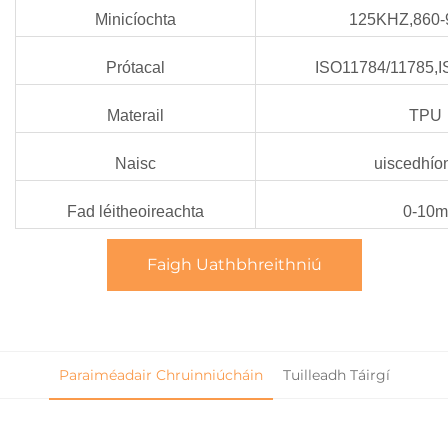
Minicíochta
125KHZ,860-
Prótacal
ISO11784/11785,
Materail
TPU
Naisc
uiscedhío
Fad léitheoireachta
0-10m
Faigh Uathbhreithniú
Paraiméadair Chruinniúcháin
Tuilleadh Táirgí