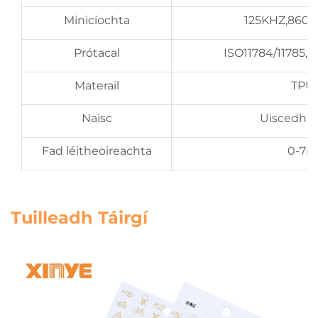
Minicíochta
125KHZ,860
Prótacal
ISO11784/11785,
Materail
TPU
Naisc
Uiscedhí
Fad léitheoireachta
0-7m
Tuilleadh Táirgí