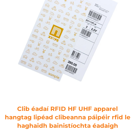
Clib éadaí RFID HF UHF apparel
hangtag lipéad clibeanna páipéir rfid le
haghaidh bainistíochta éadaigh