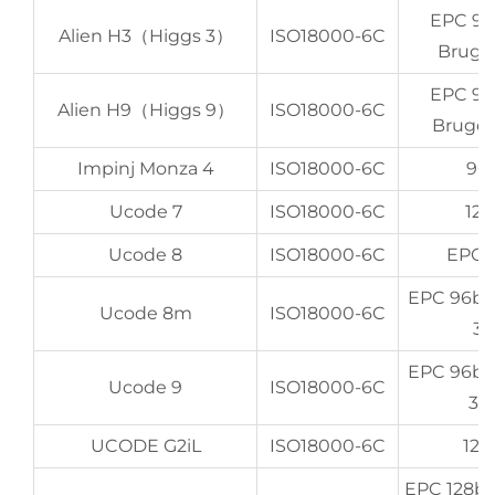
EPC 96
Alien H3（Higgs 3）
ISO18000-6C
Bruger
EPC 96
Alien H9（Higgs 9）
ISO18000-6C
Bruger
Impinj Monza 4
ISO18000-6C
96 
Ucode 7
ISO18000-6C
128
Ucode 8
ISO18000-6C
EPC 1
EPC 96bi
Ucode 8m
ISO18000-6C
32
EPC 96bi
Ucode 9
ISO18000-6C
32
UCODE G2iL
ISO18000-6C
128
EPC 128b