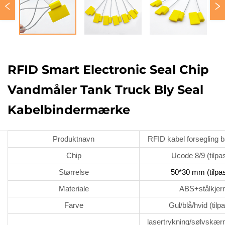
RFID Smart Electronic Seal Chip
Vandmåler Tank Truck Bly Seal
Kabelbindermærke
Produktnavn
RFID kabel forsegling
Chip
Ucode 8/9 (tilpa
Størrelse
50*30 mm
(tilpa
Materiale
ABS+stålkjer
Farve
Gul/blå/hvid (tilp
lasertrykning/sølvskær