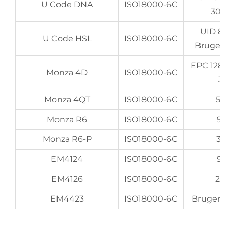
U Code DNA
ISO18000-6C
307
UID 8
U Code HSL
ISO18000-6C
Bruger 
EPC 128b
Monza 4D
ISO18000-6C
32
Monza 4QT
ISO18000-6C
512
Monza R6
ISO18000-6C
96
Monza R6-P
ISO18000-6C
32
EM4124
ISO18000-6C
96
EM4126
ISO18000-6C
20
EM4423
ISO18000-6C
Bruger 1