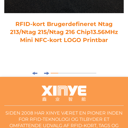
RFID-kort Brugerdefineret Ntag
213/Ntag 215/Ntag 216 Chip13.56MHz
Mini NFC-kort LOGO Printbar
SIDEN 2008 HAR XINYE VÆRET EN PIONER INDEN
FOR RFID-TEKNOLOGI OG TILBYDER ET
OMFATTENDE UDVALG AF RFID-KORT, TAGS OG