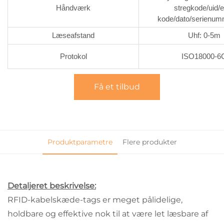
Håndværk
stregkode/uid/
kode/dato/serienum
Læseafstand
Uhf: 0-5m
Protokol
ISO18000-6
Få et tilbud
Produktparametre
Flere produkter
Detaljeret beskrivelse:
RFID-kabelskæde-tags er meget pålidelige,
holdbare og effektive nok til at være let læsbare af