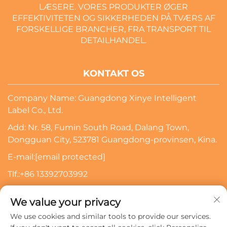
LÆSERE. VORES PRODUKTER ØGER
EFFEKTIVITETEN OG SIKKERHEDEN PÅ TVÆRS AF
FORSKELLIGE BRANCHER, FRA TRANSPORT TIL
DETAILHANDEL.
KONTAKT OS
Company Name: Guangdong Xinye Intelligent
Label Co., Ltd.
Add: Nr. 58, Fumin South Road, Dalang Town,
Dongguan City, 523781 Guangdong-provinsen, Kina.
E-mail:
[email protected]
Tlf.:
+86 13392703992
Indtast din e-mailadresse, så kontakter vi dig
We value your privacy
We use cookies and similar tools to provide our services.
Tilmeld