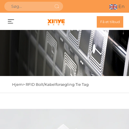
En
Få et tilbud
Hjem>
RFID Bolt/Kabelforsegling Tie Tag