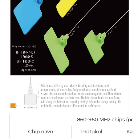
860-960 MHz chips (port
Chip navn
Protokol
Kapa