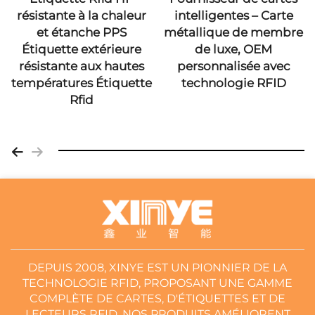
résistante à la chaleur
intelligentes – Carte
et étanche PPS
métallique de membre
Étiquette extérieure
de luxe, OEM
résistante aux hautes
personnalisée avec
températures Étiquette
technologie RFID
Rfid
DEPUIS 2008, XINYE EST UN PIONNIER DE LA
TECHNOLOGIE RFID, PROPOSANT UNE GAMME
COMPLÈTE DE CARTES, D'ÉTIQUETTES ET DE
LECTEURS RFID. NOS PRODUITS AMÉLIORENT