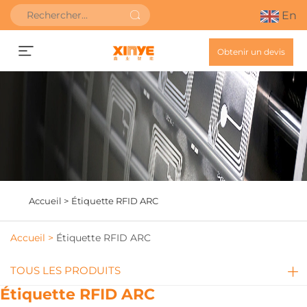
En
Obtenir un devis
Accueil >
Étiquette RFID ARC
Accueil >
Étiquette RFID ARC
TOUS LES PRODUITS
Étiquette RFID ARC