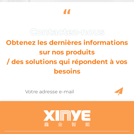
“
Obtenez les dernières informations
sur nos produits
/ des solutions qui répondent à vos
besoins