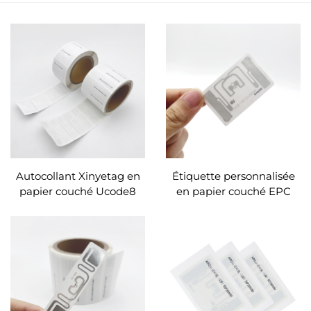
Autocollant Xinyetag en
Étiquette personnalisée
papier couché Ucode8
en papier couché EPC
anti-métal RFID UHF
Ucode9 ISO18000-6C
pour la lutte contre la
RFID pour Walmart
contrefaçon
Market