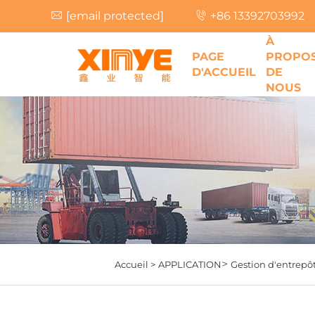
[email protected]
+86 13392703992
À
PAGE
PROPO
D'ACCUEIL
DE
NOUS
>
Accueil >
APPLICATION
Gestion d'entrepô