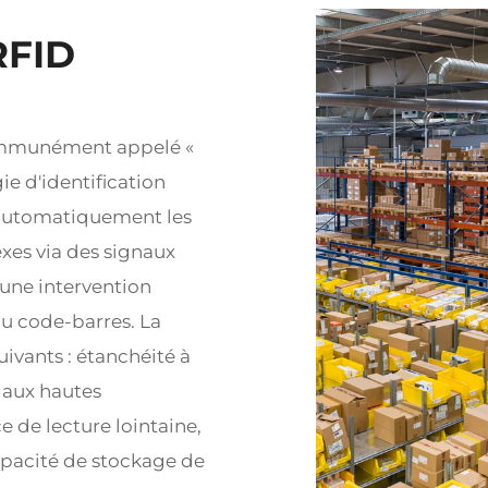
RFID
communément appelé «
ie d'identification
 automatiquement les
xes via des signaux
ucune intervention
du code-barres. La
ivants : étanchéité à
 aux hautes
e de lecture lointaine,
apacité de stockage de