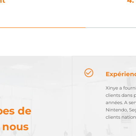
lle
Expérienc
Xinye a fourn
clients dans 
années. A se
pes de
Nintendo, Se
clients natio
e nous