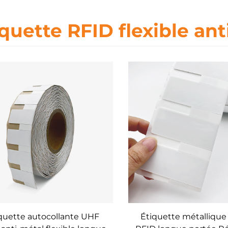
iquette RFID flexible an
quette autocollante UHF
Étiquette métallique 