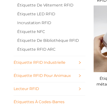
RFID 
Étiquette De Vêtement RFID
di
éti
Étiquette LED RFID
Incrustation RFID
méta
Étiquette NFC
Étiquette De Bibliothèque RFID
Étiquette RFID ARC
Étiquette RFID Industrielle
Étiquette RFID Pour Animaux
Éti
métal
Lecteur RFID
cont
Étiquettes À Codes-Barres