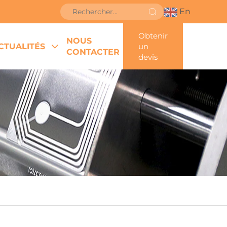
En
Obtenir
NOUS
CTUALITÉS
un
CONTACTER
devis