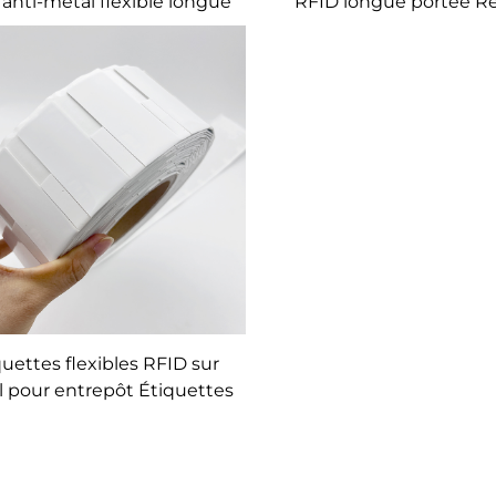
anti-métal flexible longue
RFID longue portée Ré
stance de haute qualité,
métallique UHF RFID 
quette autocollante UHF
autocollante anti-
flexible sur étiquette
llique pour la gestion des
actifs
quettes flexibles RFID sur
 pour entrepôt Étiquettes
UHF anti-métal pour
eneurs, objets et surfaces
métalliques