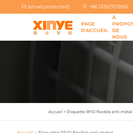
[email protected]
+86 13392703992
À
PAGE
PROPO
D'ACCUEIL
DE
NOUS
Accueil >
Étiquette RFID flexible anti-métal
Accueil >
Étiquette RFID flexible anti-métal