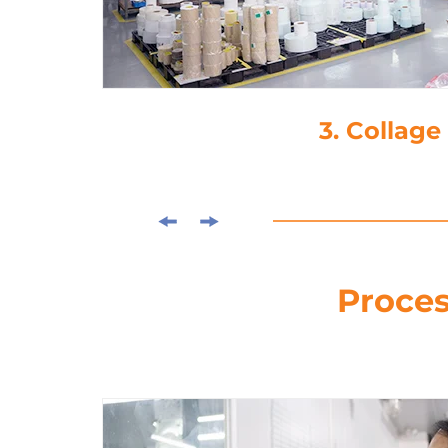
4. Découp
Proces