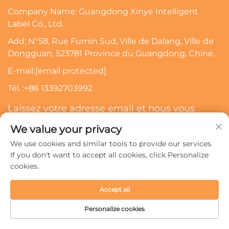
Company Name: Guangdong Xinye Intelligent
Label Co., Ltd.
Add: N°58, Rue Fumin Sud, Ville de Dalang, Ville de
Dongguan, 523781 Province du Guangdong, Chine.
E-mail:
[email protected]
Tél. :
+86 13392703992
Laissez votre adresse email et nous vous
contacterons
We value your privacy
We use cookies and similar tools to provide our services.
S’abonner
If you don't want to accept all cookies, click Personalize
cookies.
Droits d'auteur © 2024 Guangdong Xinye Intelligent Label
Accept all
Co., Ltd. Tous droits réservés.
Politique de confidentialité
Personalize cookies
PAGE D'ACCUEIL
PRODUITS
COURRIEL
TÉL.