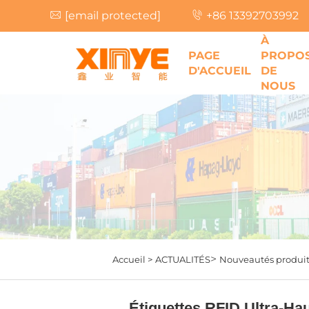
[email protected]
+86 13392703992
À
PAGE
PROPO
D'ACCUEIL
DE
NOUS
>
Accueil >
ACTUALITÉS
Nouveautés produit
Étiquettes RFID Ultra-H