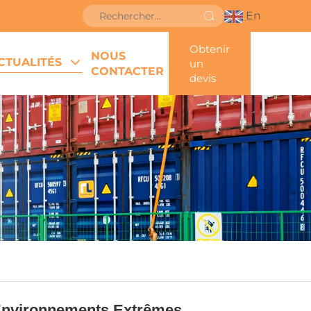
En
Obtenir
NOUS
CTUALITÉS
un
CONTACTER
devis
 Environnements Extrêmes