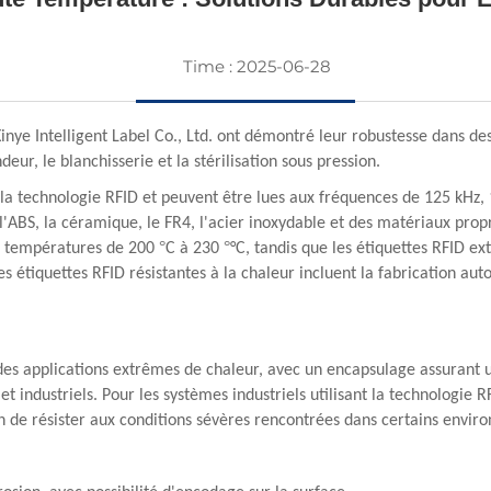
Time : 2025-06-28
e Intelligent Label Co., Ltd. ont démontré leur robustesse dans des 
eur, le blanchisserie et la stérilisation sous pression.
t la technologie RFID et peuvent être lues aux fréquences de 125 kH
 l'ABS, la céramique, le FR4, l'acier inoxydable et des matériaux pro
°
°
es températures de 200
C à 230
°C, tandis que les étiquettes RFID 
es étiquettes RFID résistantes à la chaleur incluent la fabrication au
es applications extrêmes de chaleur, avec un encapsulage assurant u
et industriels. Pour les systèmes industriels utilisant la technologie
fin de résister aux conditions sévères rencontrées dans certains envir