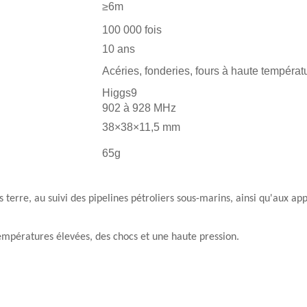
≥6m
100 000 fois
10 ans
Acéries, fonderies, fours à haute températ
Higgs9
902 à 928 MHz
38×38×11,5 mm
65g
 terre, au suivi des pipelines pétroliers sous-marins, ainsi qu'aux a
empératures élevées, des chocs et une haute pression.