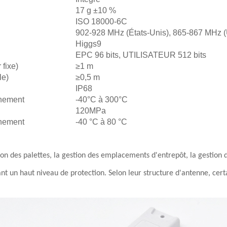
17 g ±10 %
ISO 18000-6C
902-928 MHz (États-Unis), 865-867 MHz 
Higgs9
EPC 96 bits, UTILISATEUR 512 bits
 fixe)
≥1 m
le)
≥0,5 m
IP68
nnement
-40°C à 300°C
120MPa
nnement
-40 °C à 80 °C
ion des palettes, la gestion des emplacements d'entrepôt, la gestion d
ant un haut niveau de protection. Selon leur structure d'antenne, cer