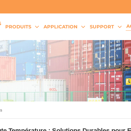
S
A
PRODUITS
APPLICATION
SUPPORT
s
aute Température : Solutions Durables pour