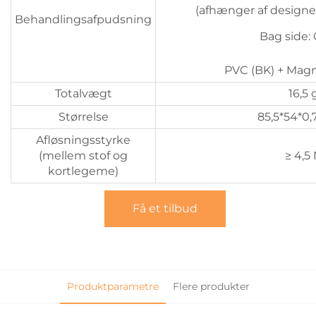
(afhænger af designe
Behandlingsafpudsning
Bag side:
PVC (BK) + Magn
Totalvægt
16,5 
Størrelse
85,5*54*
Afløsningsstyrke
(mellem stof og
≥ 4,5
kortlegeme)
Få et tilbud
Produktparametre
Flere produkter