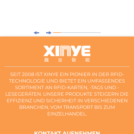
SEIT 2008 IST XINYE EIN PIONIER IN DER RFID-
TECHNOLOGIE UND BIETET EIN UMFASSENDES
SORTIMENT AN RFID-KARTEN, -TAGS UND -
LESEGERÄTEN. UNSERE PRODUKTE STEIGERN DIE
EFFIZIENZ UND SICHERHEIT IN VERSCHIEDENEN
BRANCHEN, VOM TRANSPORT BIS ZUM
EINZELHANDEL.
KONTAKT AUFNEHMEN