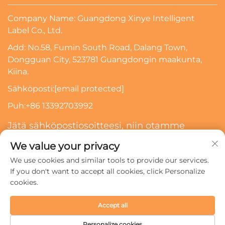
Company Name: Guangdong Xinye Intelligent
Label Co., Ltd.
Add: No.58, Fumin South Road, Dalang Town,
Dongguan City, 523781 Guangdongin maakunta,
Kiina.
Sähköposti:
[email protected]
Puh:
+86 13392703992
Jätä sähköpostiosoitteesi, niin otamme
sinuun yhteyttä
We value your privacy
We use cookies and similar tools to provide our services.
Tilaa
If you don't want to accept all cookies, click Personalize
cookies.
Copyright © 2024 Guangdong Xinye Intelligent Label Co.,
Accept all
Ltd. Kaikki oikeudet pidätetään.
Tietosuojakäytäntö
Personalize cookies