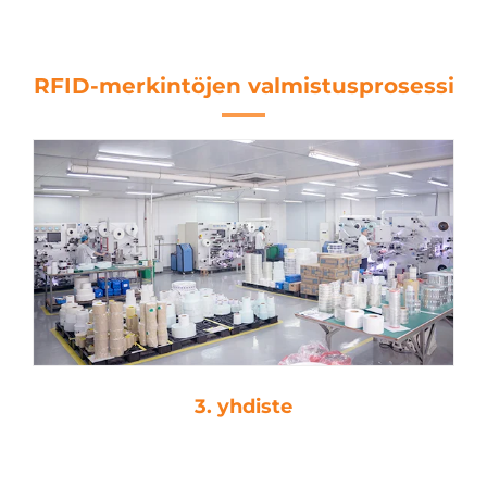
RFID-tunnisteet varaston
seurantaan
RFID-merkintöjen valmistusprosessi
3. yhdiste