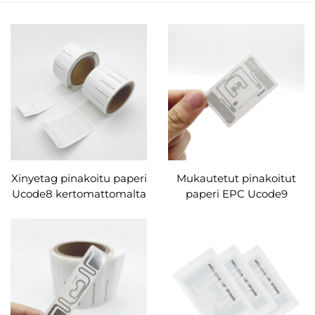
Xinyetag pinakoitu paperi
Mukautetut pinakoitut
Ucode8 kertomattomalta
paperi EPC Ucode9
metallilta suojaava UHF
ISO18000-6C RFID -
RFID -tarrat väärennysten
tunnisteet Walmart-
estoon
markkinoille