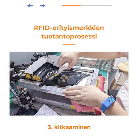
RFID-erityismerkkien
tuotantoprosessi
3. kitkaaminen