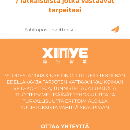
/ ratkaisuista jotka vastaavat
tarpeitasi
VUODESTA 2008 XINYE ON OLLUT RFID-TEKNIIKAN
EDELLÄKÄVIJÄ TARJOTEN KATTAVAN VALIKOIMAN
RFID-KORTTEJA, TUNNISTEITA JA LUKIJOITA.
TUOTTEEMME LISÄÄVÄT TEHOKKUUTTA JA
TURVALLISUUTTA ERI TOIMIALOILLA
KULJETUKSISTA VÄHITTÄISKAUPPAAN.
OTTAA YHTEYTTÄ