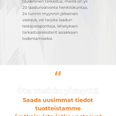
täydellinen tarkastus, meillä on yli
20 laadunvalvonta henkilökuntaa,
24 tunnin myynnin jälkeinen
vastaus, voi tarjota laadun
testausraportteja, lähetyksen
tarkastusrekisterit asiakkaan
todentamiseksi.
“
Saada uusimmat tiedot
tuotteistamme