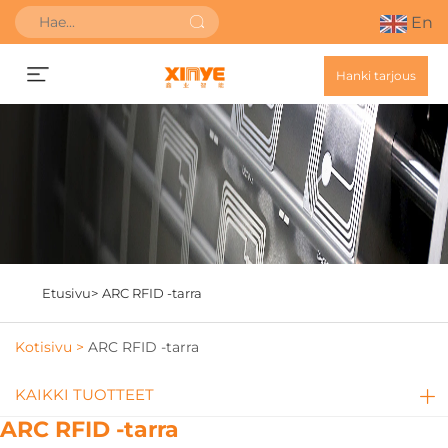
En
Hanki tarjous
Etusivu>
ARC RFID -tarra
Kotisivu >
ARC RFID -tarra
KAIKKI TUOTTEET
ARC RFID -tarra