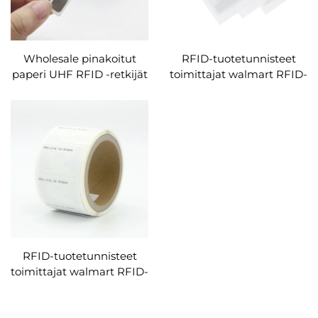
Wholesale pinakoitut
RFID-tuotetunnisteet
paperi UHF RFID -retkijät
toimittajat walmart RFID-
erikoistilauksiin
tunnisteet
omaisuudenhallinta uid-
RFID-tunnisteet varaston
seurantaan
RFID-tuotetunnisteet
toimittajat walmart RFID-
tunnisteet
omaisuudenhallinta uid-