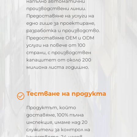
напълно автоматични
производствени линии.
Предоставяне на услуги на
едно гише за проектиране,
разработка и производство.
Предоставяме OEM и ODM
услуги на повече от 100
страни, с производствен
капацитет от около 200
милиона листа годишно.
Тестване на продукта
Продуктът, който
доставяме, 100% пълна
инспекция, имаме над 20
служители за контрол на
качеството, 24-часов