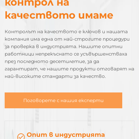
контрол на
качеството имаме
Контролът на качеството е ключов и нашата
компания има една от най-строгите процедури
за проверка в индустрията. Нашите опитни
работници непрекъснато се усъвършенстваха
през последното десетилетие, за да
гарантират, че нашите продукти отговарят на
най-високите стандарти за качество.
Поговорете с нашия експерти
Опит в индустрията