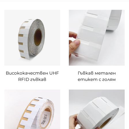
Висококачествен UHF
Гъвкав метален
RFID гъвкав
етикет с голям
антиметален етикет
обхват RFID
на дълги разстояния
устойчивост Метален
uhf етикет стикер
UHF RFID
гъвкав върху метален
антиметален етикет
етикет за управление
етикет стикер
на активи