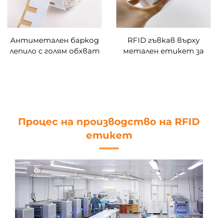
Антиметален баркод
RFID гъвкав върху
лепило с голям обхват
метален етикет за
UHF за управление на
склад UHF
активи NFC Гъвкав
антиметални
върху метален
етикети етикети за
етикет Етикет за
контейнери предмети
контактна карта
метални повърхности
RFID етикет стикер
Процес на производство на RFID
етикет