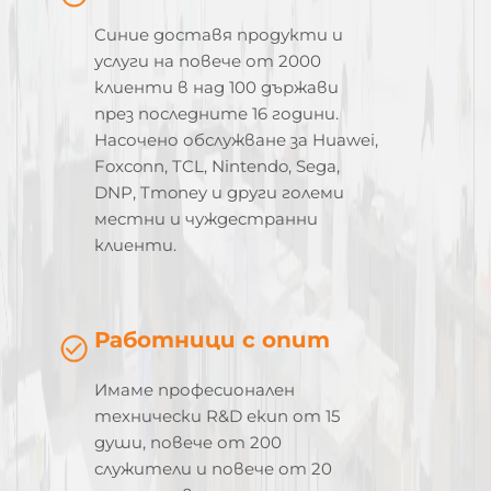
Синие доставя продукти и
услуги на повече от 2000
клиенти в над 100 държави
през последните 16 години.
Насочено обслужване за Huawei,
Foxconn, TCL, Nintendo, Sega,
DNP, Tmoney и други големи
местни и чуждестранни
клиенти.
Работници с опит
Имаме професионален
технически R&D екип от 15
души, повече от 200
служители и повече от 20