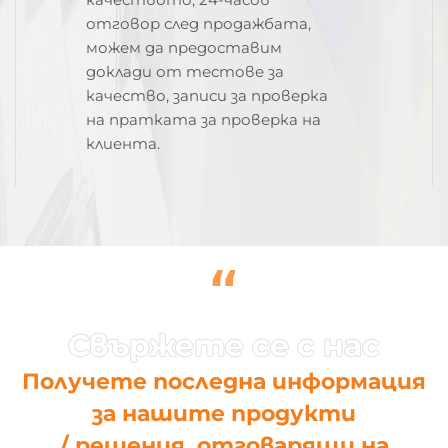
отговор след продажбата,
можем да предоставим
доклади от тестове за
качество, записи за проверка
на пратката за проверка на
клиента.
“
Получете последна информация
за нашите продукти
/ решения, отговарящи на