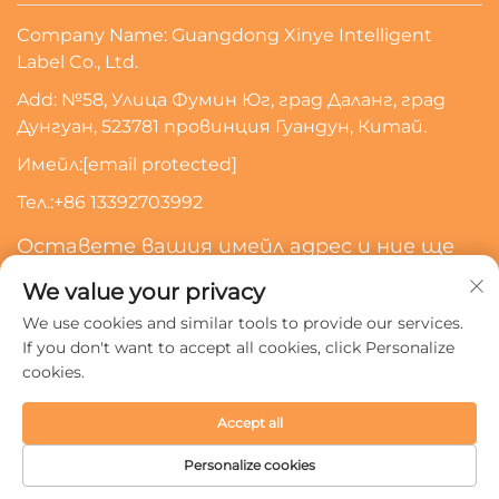
Company Name: Guangdong Xinye Intelligent
Label Co., Ltd.
Add: №58, Улица Фумин Юг, град Даланг, град
Дунгуан, 523781 провинция Гуандун, Китай.
Имейл:
[email protected]
Тел.:
+86 13392703992
Оставете вашия имейл адрес и ние ще
се свържем с вас
We value your privacy
We use cookies and similar tools to provide our services.
Абонирайте Се
If you don't want to accept all cookies, click Personalize
cookies.
Всички права запазени © 2024 Guangdong Xinye
Accept all
Intelligent Label Co., Ltd.
Политика за поверителност
Personalize cookies