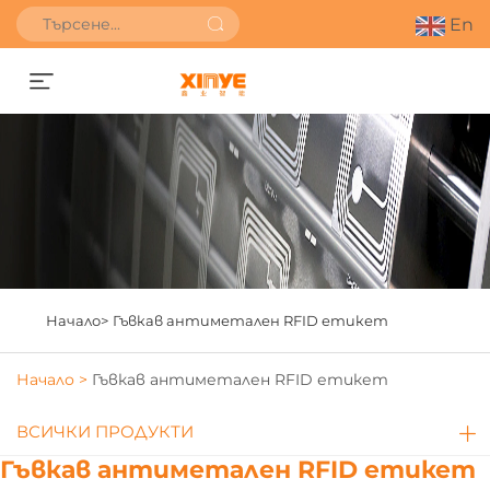
En
Получете оферта
Начало>
Гъвкав антиметален RFID етикет
Начало >
Гъвкав антиметален RFID етикет
ВСИЧКИ ПРОДУКТИ
Гъвкав антиметален RFID етикет