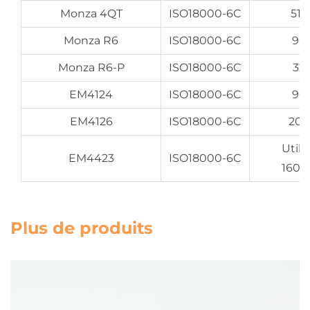
Monza 4QT
ISO18000-6C
512
Monza R6
ISO18000-6C
96 
Monza R6-P
ISO18000-6C
32 
EM4124
ISO18000-6C
96 
EM4126
ISO18000-6C
208
Utili
EM4423
ISO18000-6C
160/
Plus de produits