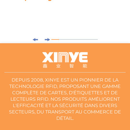
DEPUIS 2008, XINYE EST UN PIONNIER DE LA
TECHNOLOGIE RFID, PROPOSANT UNE GAMME
COMPLÈTE DE CARTES, D'ÉTIQUETTES ET DE
LECTEURS RFID. NOS PRODUITS AMÉLIORENT
L'EFFICACITÉ ET LA SÉCURITÉ DANS DIVERS
SECTEURS, DU TRANSPORT AU COMMERCE DE
DÉTAIL.