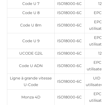
Code U 7
ISO18000-6C
128
Code U 8
ISO18000-6C
EPC 1
EPC 9
Code U 8m
ISO18000-6C
utilisate
EPC 9
Code U 9
ISO18000-6C
utilisate
UCODE G2iL
ISO18000-6C
128
EPC 12
Code U ADN
ISO18000-6C
utilisateu
Ligne à grande vitesse
UID 8 
ISO18000-6C
U-Code
utilisateu
EPC 12
Monza 4D
ISO18000-6C
utilisate