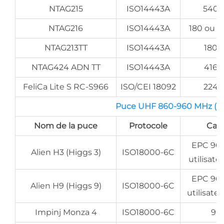
NTAG215
ISO14443A
540 
NTAG216
ISO14443A
180 ou 9
NTAG213TT
ISO14443A
180 
NTAG424 ADN TT
ISO14443A
416 
FeliCa Lite S RC-S966
ISO/CEI 18092
224 
Puce UHF 860-960 MHz (po
Nom de la puce
Protocole
Cap
EPC 96-
Alien H3 (Higgs 3)
ISO18000-6C
utilisate
EPC 96-
Alien H9 (Higgs 9)
ISO18000-6C
utilisate
Impinj Monza 4
ISO18000-6C
96 