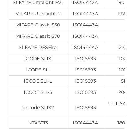
MIFARE Ultralight EV1
ISO14443A
80 o
MIFARE Ultralight C
ISO14443A
192 
MIFARE Classic S50
ISO14443A
MIFARE Classic S70
ISO14443A
MIFARE DESFire
ISO14444A
2K/
ICODE SLIX
ISO15693
1024
ICODE SLI
ISO15693
1024
ICODE SLI-L
ISO15693
512
ICODE SLI-S
ISO15693
2048
UTILISA
Je code SLIX2
ISO15693
b
NTAG213
ISO14443A
180 