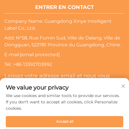
ENTRER EN CONTACT
Company Name: Guangdong Xinye Intelligent
Label Co., Ltd.
Add: N°58, Rue Fumin Sud, Ville de Dalang, Ville de
Dongguan, 523781 Province du Guangdong, Chine.
E-mail:
[email protected]
Tél. :
+86 13392703992
Laissez votre adresse email et nous vous
contacterons
We value your privacy
We use cookies and similar tools to provide our services.
S’abonner
If you don't want to accept all cookies, click Personalize
cookies.
Droits d'auteur © 2024 Guangdong Xinye Intelligent Label
Accept all
Co., Ltd. Tous droits réservés.
Politique de confidentialité