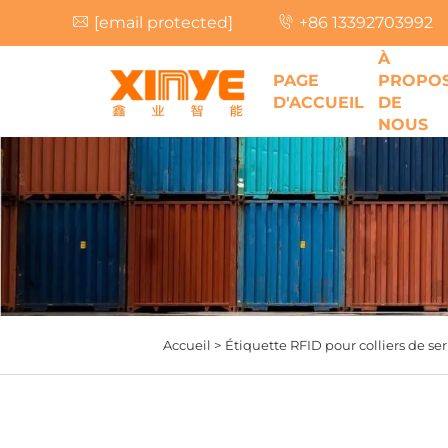
[email protected]
+86 13392703992
À
PAGE
PROPO
D'ACCUEIL
DE
NOUS
Accueil >
Étiquette RFID pour colliers de se