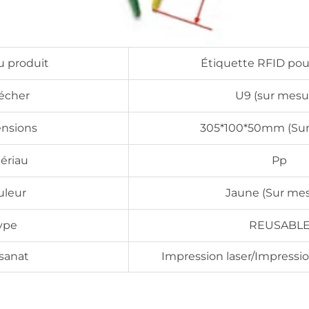
 produit
Étiquette RFID pou
écher
U9 (sur mesu
nsions
305*100*50mm (Sur
ériau
Pp
uleur
Jaune (Sur me
ype
REUSABL
isanat
Impression laser/Impressio