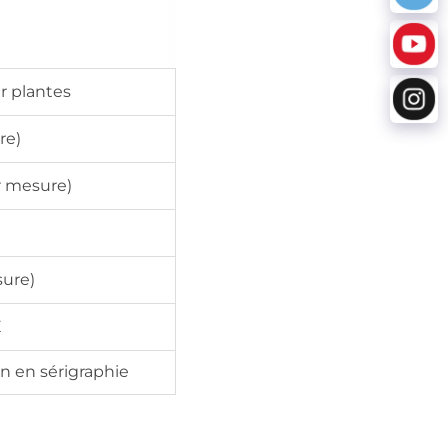
r plantes
re)
 mesure)
sure)
E
n en sérigraphie