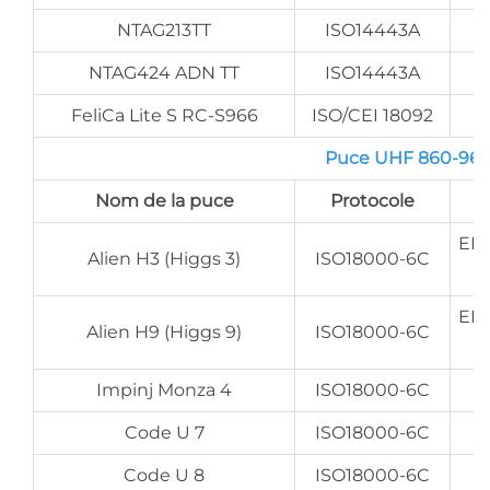
NTAG213TT
ISO14443A
NTAG424 ADN TT
ISO14443A
FeliCa Lite S RC-S966
ISO/CEI 18092
Puce UHF 860-960 
Nom de la puce
Protocole
EPC
Alien H3 (Higgs 3)
ISO18000-6C
EPC
Alien H9 (Higgs 9)
ISO18000-6C
Impinj Monza 4
ISO18000-6C
Code U 7
ISO18000-6C
Code U 8
ISO18000-6C