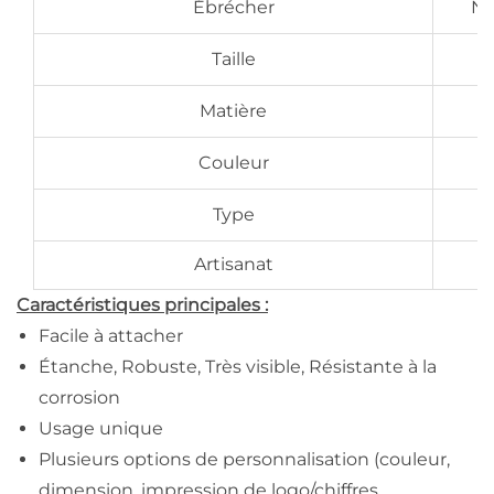
Ébrécher
Nt
Taille
Matière
Couleur
Type
Artisanat
I
Caractéristiques principales :
Facile à attacher
Étanche, Robuste, Très visible, Résistante à la
corrosion
Usage unique
Plusieurs options de personnalisation (couleur,
dimension, impression de logo/chiffres,