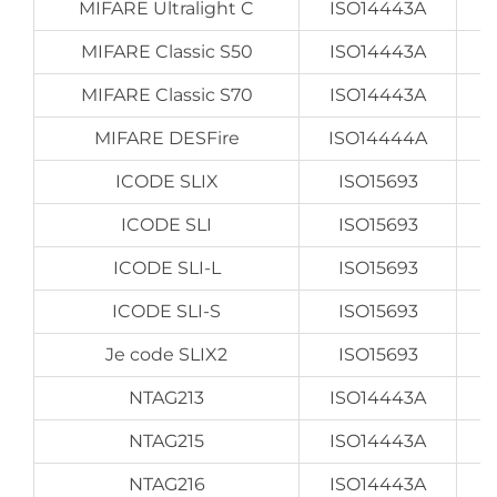
MIFARE Ultralight C
ISO14443A
MIFARE Classic S50
ISO14443A
MIFARE Classic S70
ISO14443A
MIFARE DESFire
ISO14444A
ICODE SLIX
ISO15693
ICODE SLI
ISO15693
ICODE SLI-L
ISO15693
ICODE SLI-S
ISO15693
Je code SLIX2
ISO15693
U
NTAG213
ISO14443A
NTAG215
ISO14443A
NTAG216
ISO14443A