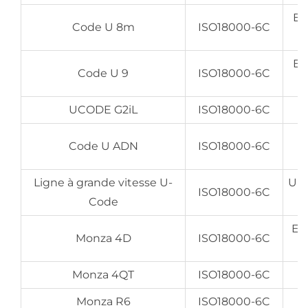
EP
Code U 8m
ISO18000-6C
EP
Code U 9
ISO18000-6C
UCODE G2iL
ISO18000-6C
E
Code U ADN
ISO18000-6C
Ligne à grande vitesse U-
UID
ISO18000-6C
Code
EPC
Monza 4D
ISO18000-6C
Monza 4QT
ISO18000-6C
Monza R6
ISO18000-6C