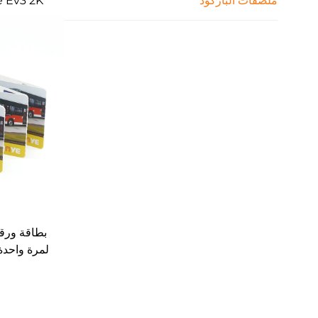
ملصقات الباركود
قراءة من 
بطاقة ورقي
1K
المصنع لاست