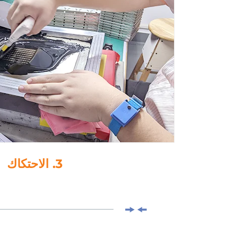
4. لصق-قطرة