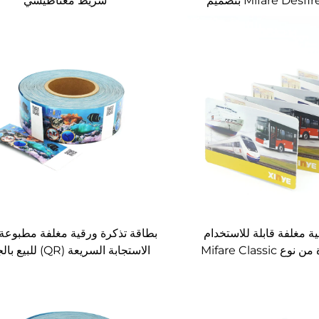
Mifare Desfire Ev3 2K بتصميم
شريط مغناطيسي
جهتين، أداء أفضل، للبيع
بالجملة
ة مغلفة قابلة للاستخدام
بطاقة تذكرة ورقية مغلفة مطبوعة
لمرة واحدة من نوع Mifare Classic
الاستجابة السريعة (QR) لل
S50  قابلة للطباعة بالجملة من
للاستخدام لمرة واحدة في الحدي
خدام في الرحلات بالمترو
التHEME