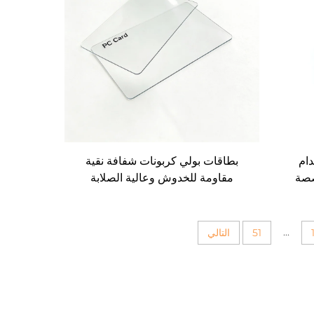
دام
بطاقات بولي كربونات شفافة نقية
صصة
مقاومة للخدوش وعالية الصلابة
اء
مخصصة (بدون شريحة إلكترونية)
...
51
التالي