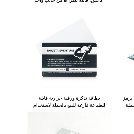
عاكس، قابلة للقراءة من جانب واحد
بتقنية CMYK وشريط RFID
 برمز
بطاقة تذكرة ورقية حرارية قابلة
بيع بالجملة
للطباعة فارغة للبيع بالجملة لاستخدام
قة
في المهرجان الموسيقي