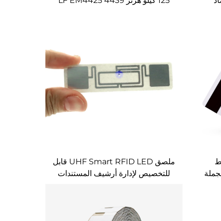
AES  مضاد
125 كيلو هرتز LF EM4425 4439
TK4100 13.56 ميجا هرتز تطعيمات
RFID A4 A3 تخطيط ورقة مسبقة
لبطاقة RFID PVC
ط
ملصق UHF Smart RFID LED قابل
للتخصيص لإدارة أرشيف المستندات
بالمكتبة