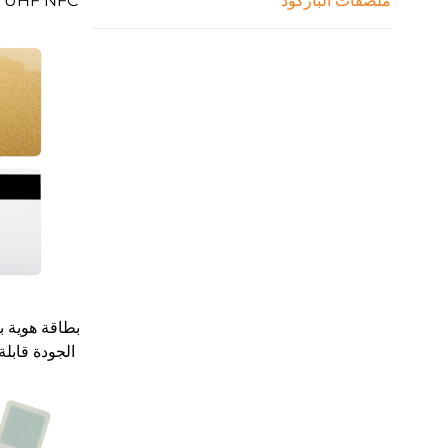
ملصقات الباركود
مع خا
بطاقة هوية ب
الجودة قابل
شر