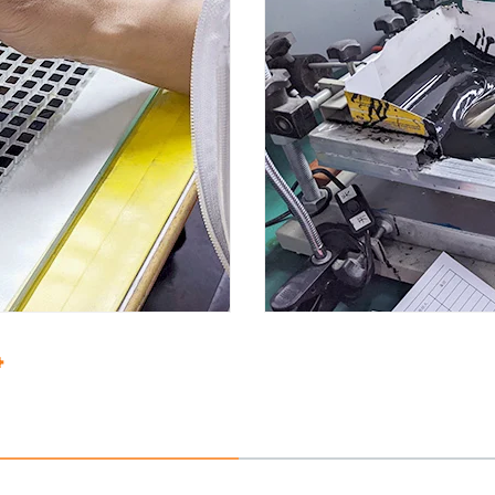
4. لصق-قطرة