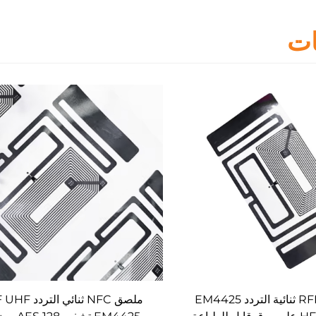
ات
ملصقات RFID ثنائية التردد EM4425
ملصق NFC ثنائي الترد