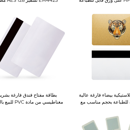
HF UHF NFC على ورق قابل للطباعة
EM4425 تشفير 128
صية مقاومة التعديل
للتلاعب ملصق ورقي RFID مخصص
لاستيكية بيضاء فارغة عالية
بطاقة مفتاح فندق فارغة بشري
ة للطباعة بحجم مناسب مع
مغناطيسي من مادة PVC للبيع بالجملة
يط مغناطيسي