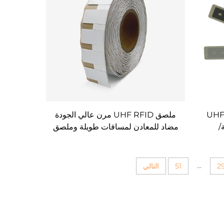
قنية UHF RFID
ملصق UHF RFID مرن عالي الجودة
/
مضاد للمعادن لمسافات طويلة وملصق
عدات
UHF مرن على علامة معدنية لإدارة
الأصول
...
2
51
التالي