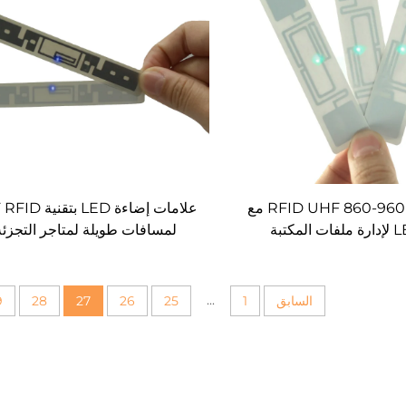
علامة RFID UHF 860-960MHZ مع
علامات إضاءة LED بت
لمسافات طويلة لمتاجر التجزئة
المستودعات/متاجر الكتب/إدارة م
المختبرات
...
السابق
1
25
26
27
28
9