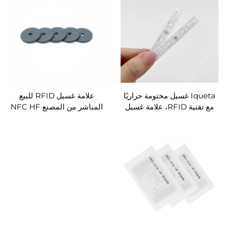
Iqueta غسيل مختومة حراريًا
علامة غسيل RFID للبيع
مع تقنية RFID، علامة غسيل
المباشر من المصنع NFC HF
UHF
نسيج نسيجي علامة غسيل
مقاومة للماء زر قابل للغسل
علامة ملابس