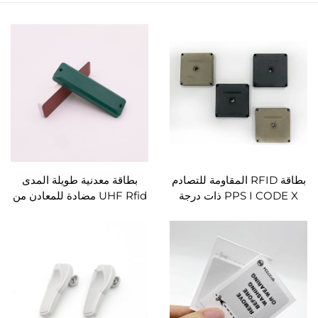
بطاقة RFID المقاومة للتصادم
بطاقة معدنية طويلة المدى
PPS I CODE X ذات درجة
UHF Rfid مضادة للمعادن من
الحرارة العالية 230℃، بطاقة
نوع Monza R6 902-928
RFID للاستخدام الخارجي
ميجا هرتز