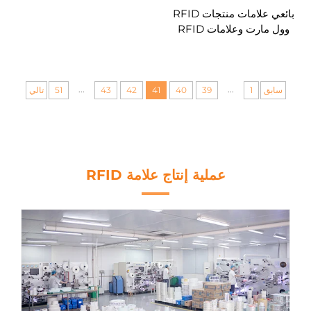
بائعي علامات منتجات RFID
وول مارت وعلامات RFID
لإدارة الأصول وعلامات UID
وRFID لتتبع المخزون
...
...
سابق
1
39
40
41
42
43
51
تالي
عملية إنتاج علامة RFID