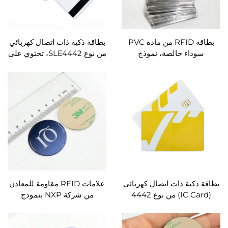
بطاقة RFID من مادة PVC
بطاقة ذكية ذات اتصال كهربائي
سوداء خالصة، نموذج
من نوع SLE4442، تحتوي على
MIFARE Classic 1K S50،
ذاكرة EEPROM سعة 256
سطح غير لامع، معيار
بايت، مُصنَّفة وفق المعيار
ISO14443A، طباعة حريرية
ISO7816، وتُستخدم في
للتحكم في الدخول وبرامج
بطاقات الفنادق والمETERS
الولاء
المدفوعة مقدماً وأنظمة التحكم
في الدخول وبرامج الولاء
بطاقة ذكية ذات اتصال كهربائي
علامات RFID مقاومة للمعادن
(IC Card) من نوع 4442
من شركة NXP بنموذج
و4428، تحتوي على ذاكرة
NTAG215، دائرية الشكل بقطر
EEPROM سعة 256 بايت،
30 مم، سعة 504 بايت، طباعة