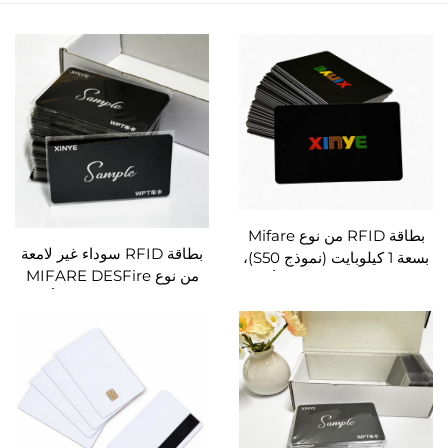
بطاقة RFID من نوع Mifare
بطاقة RFID سوداء غير لامعة
بسعة 1 كيلوبايت (نموذج S50)،
من نوع MIFARE DESFire
بطاقات ذكية فارغة بلون أسود
EV2 بسعة 4 كيلوبايت أو 8
مصنوعة من مادة PVC،
كيلوبايت، بطاقات دفع عالية
بطاقات RFID بدون تلامس
الأمان ذات سطح غير لامع
تُستخدم في أنظمة التحكم
ومُجمَّد
بالوصول للمكاتب وإدارة
العضويات