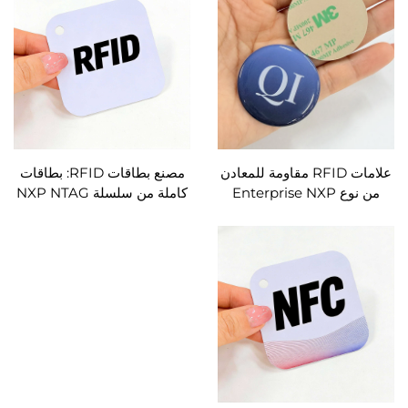
مُصنَّفة وفق المعيار ISO7816،
ألوان كاملة، رمز QR وشريطي
مصنوعة من مادة PVC،
مشفر، قابلة للقفل، مزودة
وتُستخدم في أبواب الفنادق
بلصق ذاتي من علامة 3M
والمETERS المدفوعة مقدماً
وأنظمة التحكم في الدخول
علامات RFID مقاومة للمعادن
مصنع بطاقات RFID: بطاقات
من نوع Enterprise NXP
كاملة من سلسلة NXP NTAG
NTAG216 NFC، مصنوعة من
وMIFARE وICODE، طباعة
الإيبوكسي، بحجم كبير ٤٠ مم،
ألوان كاملة، أشكال غير
سعة ٨٨٨ بايت، تدعم كتابة
منتظمة، أحجام كبيرة مربعة،
عناوين URL ونصوص وأرقام،
تصميم مخصص، كميات
مزودة بلصق صناعي من شركة
جماعية، تصنيع حسب الطلب
٣M
(OEM) وتصنيع حسب التصميم
(ODM)