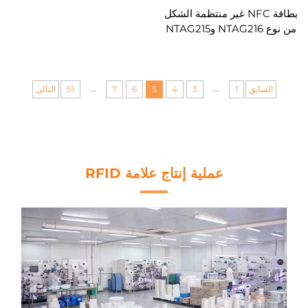
بطاقة NFC غير منتظمة الشكل
من نوع NTAG216 وNTAG215
وNTAG213، مقطوعة حسب
الطلب، ذات أشكال مخصصة،
مطبوعة بألوان كاملة، وبطاقة
ذكية تعمل بتقنية RFID
...
...
السابق
1
3
4
5
6
7
51
التالي
عملية إنتاج علامة RFID