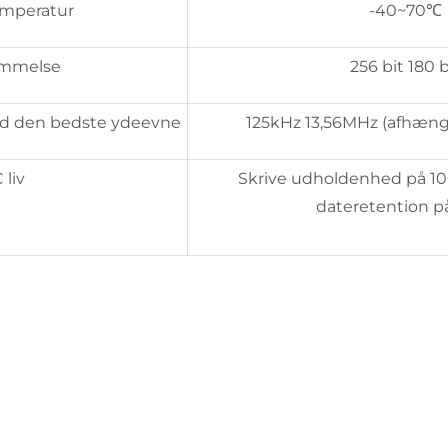
emperatur
-40~70℃
mmelse
256 bit 180 b
d den bedste ydeevne
125kHz 13,56MHz (afhængi
 liv
Skrive udholdenhed på 10
dateretention på