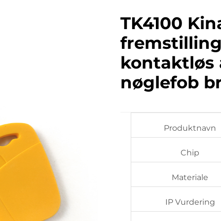
TK4100 Kina
fremstilling
kontaktløs
nøglefob b
Produktnavn
Chip
Materiale
IP Vurdering