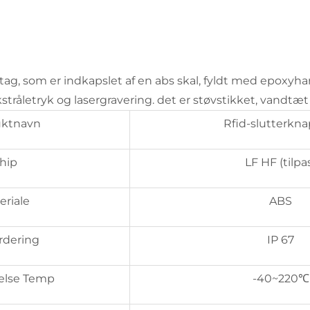
 tag, som er indkapslet af en abs skal, fyldt med epoxyh
åletryk og lasergravering. det er støvstikket, vandtæt 
uktnavn
Rfid-slutterkn
hip
LF HF (tilpa
eriale
ABS
rdering
IP 67
else Temp
-40~220℃