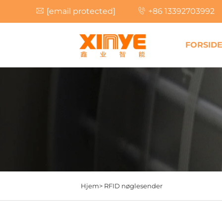
[email protected]
+86 13392703992
FORSID
Hjem>
RFID nøglesender