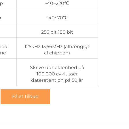
mp
-40~220℃
r
-40~70℃
256 bit 180 bit
med
125kHz 13,56MHz (afhængigt
vne
af chippen)
Skrive udholdenhed på
100.000 cyklusser
dateretention på 50 år
Få et tilbud