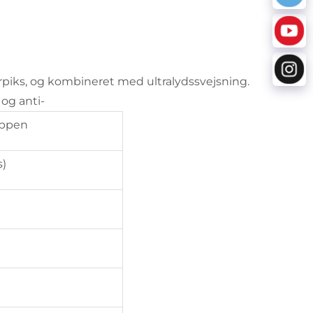
arpiks, og kombineret med ultralydssvejsning.
og anti-
appen
s)