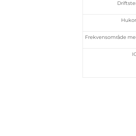
Driftst
Huko
Frekvensområde me
IC