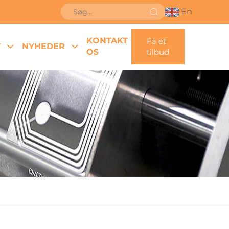
En
KONTAKT
Få et
T
NYHEDER
OS
tilbud