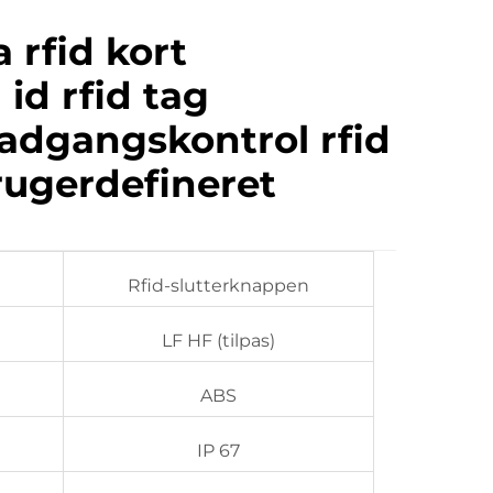
 rfid kort
 id rfid tag
 adgangskontrol rfid
rugerdefineret
Rfid-slutterknappen
LF HF (tilpas)
ABS
IP 67