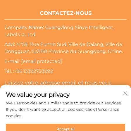
CONTACTEZ-NOUS
Company Name: Guangdong Xinye Intelligent
Label Co., Ltd.
Add: N°58, Rue Fumin Sud, Ville de Dalang, Ville de
Dongguan, 523781 Province du Guangdong, Chine.
E-mail :
[email protected]
Tél. :
+86 13392703992
Laissez votre adresse email et nous vous
contacterons
We value your privacy
We use cookies and similar tools to provide our services.
S'abonner
If you don't want to accept all cookies, click Personalize
cookies.
Droits d'auteur © 2024 Guangdong Xinye Intelligent Label
Accept all