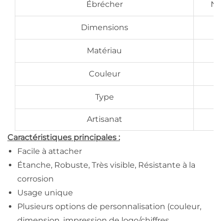
Ébrécher
Nt
Dimensions
Matériau
Couleur
Type
Artisanat
I
Caractéristiques principales :
Facile à attacher
Étanche, Robuste, Très visible, Résistante à la
corrosion
Usage unique
Plusieurs options de personnalisation (couleur,
dimension, impression de logo/chiffres,