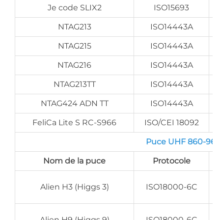
Je code SLIX2
ISO15693
NTAG213
ISO14443A
NTAG215
ISO14443A
NTAG216
ISO14443A
NTAG213TT
ISO14443A
NTAG424 ADN TT
ISO14443A
FeliCa Lite S RC-S966
ISO/CEI 18092
Puce UHF 860-960 
Nom de la puce
Protocole
Alien H3 (Higgs 3)
ISO18000-6C
Alien H9 (Higgs 9)
ISO18000-6C