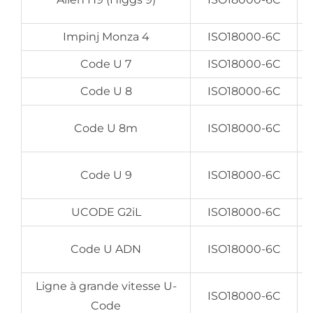
Impinj Monza 4
ISO18000-6C
Code U 7
ISO18000-6C
Code U 8
ISO18000-6C
EP
Code U 8m
ISO18000-6C
EP
Code U 9
ISO18000-6C
UCODE G2iL
ISO18000-6C
Code U ADN
ISO18000-6C
Ligne à grande vitesse U-
U
ISO18000-6C
Code