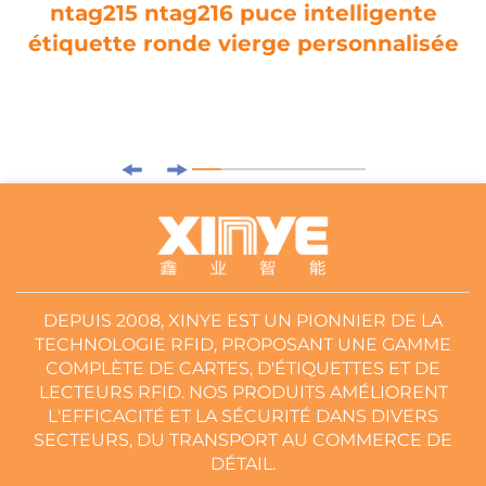
ntag215 ntag216 puce intelligente
étiquette ronde vierge personnalisée
DEPUIS 2008, XINYE EST UN PIONNIER DE LA
TECHNOLOGIE RFID, PROPOSANT UNE GAMME
COMPLÈTE DE CARTES, D'ÉTIQUETTES ET DE
LECTEURS RFID. NOS PRODUITS AMÉLIORENT
L'EFFICACITÉ ET LA SÉCURITÉ DANS DIVERS
SECTEURS, DU TRANSPORT AU COMMERCE DE
DÉTAIL.