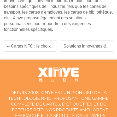
trouver celui qui convient le mieux. De plus, pour des
besoins spécifiques de l'industrie, tels que les cartes de
transport, les cartes d'employés, les cartes de bibliothèque,
etc., Xinye propose également des solutions
personnalisées pour répondre à des exigences
fonctionnelles spécifiques.
Solutions innovantes de cartes RFID pour une gestion transparente des données
Cartes NFC : le choix pratique pour un échange de données instantané
DEPUIS 2008, XINYE EST UN PIONNIER DE LA
TECHNOLOGIE RFID, PROPOSANT UNE GAMME
COMPLÈTE DE CARTES, D'ÉTIQUETTES ET DE
LECTEURS RFID. NOS PRODUITS AMÉLIORENT
L'EFFICACITÉ ET LA SÉCURITÉ DANS DIVERS