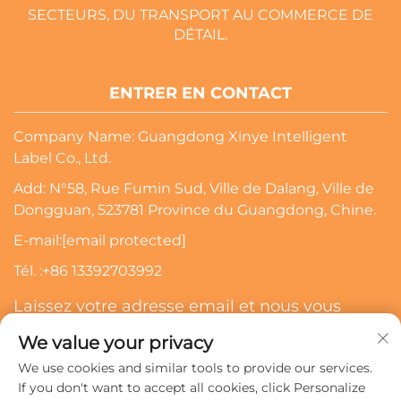
SECTEURS, DU TRANSPORT AU COMMERCE DE
DÉTAIL.
ENTRER EN CONTACT
Company Name: Guangdong Xinye Intelligent
Label Co., Ltd.
Add: N°58, Rue Fumin Sud, Ville de Dalang, Ville de
Dongguan, 523781 Province du Guangdong, Chine.
E-mail:
[email protected]
Tél. :
+86 13392703992
Laissez votre adresse email et nous vous
contacterons
We value your privacy
We use cookies and similar tools to provide our services.
S’abonner
If you don't want to accept all cookies, click Personalize