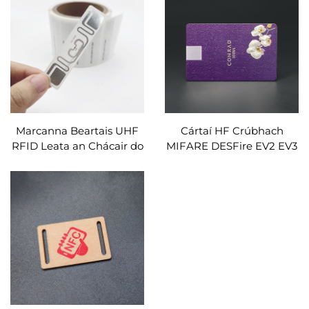
Marcanna Beartais UHF
Cártaí HF Crúbhach
RFID Leata an Chácair do
MIFARE DESFire EV2 EV3
Shonrach Mhóra
RFID le Maple Bamboo
Beech Ash Cherry Black
Walnut Sapele Oak