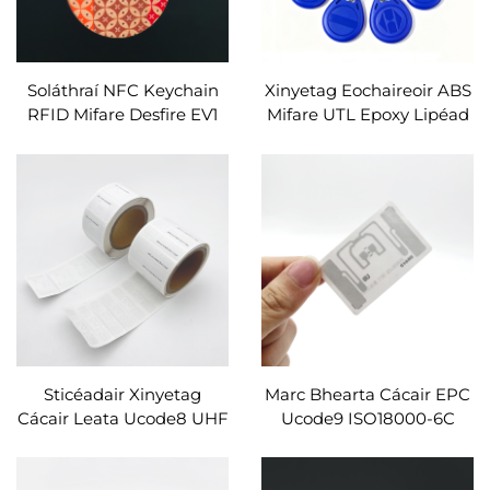
Soláthraí NFC Keychain
Xinyetag Eochaireoir ABS
RFID Mifare Desfire EV1
Mifare UTL Epoxy Lipéad
4K Wooden RFID Keyfob
RFID le haghaidh Iontrála
Gan Teagmháil
Sticéadair Xinyetag
Marc Bhearta Cácair EPC
Cácair Leata Ucode8 UHF
Ucode9 ISO18000-6C
RFID Seachmhéidneach
RFID do Mhargadh
do Sheachfhíochán
Walmart