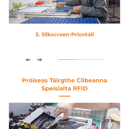
3. Silkscreen-Priontáil
Próiseas Táirgthe Clibeanna
Speisialta RFID