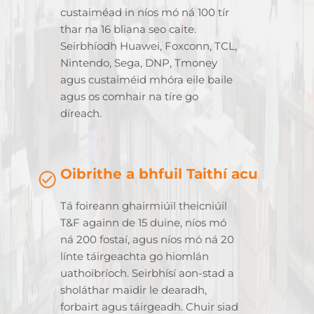
custaiméad in níos mó ná 100 tír
thar na 16 bliana seo caite.
Seirbhíodh Huawei, Foxconn, TCL,
Nintendo, Sega, DNP, Tmoney
agus custaiméid mhóra eile baile
agus os comhair na tíre go
díreach.
Oibrithe a bhfuil Taithí acu
Tá foireann ghairmiúil theicniúil
T&F againn de 15 duine, níos mó
ná 200 fostaí, agus níos mó ná 20
línte táirgeachta go hiomlán
uathoibríoch. Seirbhísí aon-stad a
sholáthar maidir le dearadh,
forbairt agus táirgeadh. Chuir siad