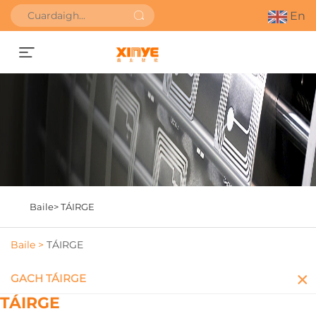
En
Faigh Uathbhreithniú
Baile>
TÁIRGE
Baile >
TÁIRGE
GACH TÁIRGE
TÁIRGE