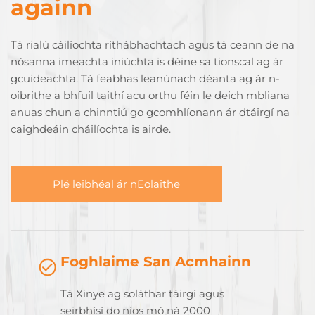
againn
Tá rialú cáilíochta ríthábhachtach agus tá ceann de na
nósanna imeachta iniúchta is déine sa tionscal ag ár
gcuideachta. Tá feabhas leanúnach déanta ag ár n-
oibrithe a bhfuil taithí acu orthu féin le deich mbliana
anuas chun a chinntiú go gcomhlíonann ár dtáirgí na
caighdeáin cháilíochta is airde.
Plé leibhéal ár nEolaithe
Foghlaime San Acmhainn
Tá Xinye ag soláthar táirgí agus
seirbhísí do níos mó ná 2000