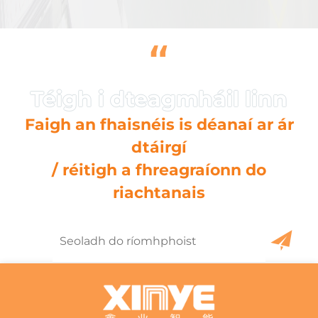
“
Faigh an fhaisnéis is déanaí ar ár
dtáirgí
/ réitigh a fhreagraíonn do
riachtanais