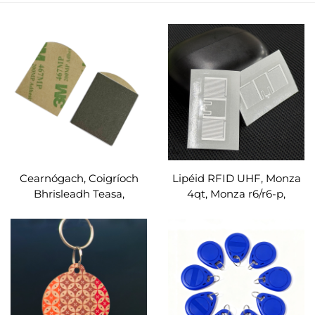
Cearnógach, Coigríoch
Lipéid RFID UHF, Monza
Bhrisleadh Teasa,
4qt, Monza r6/r6-p,
Leabhar Ferrite
ISO18000-6C, Sticéir RFID
Sheachmhéid, HF
UHF, Saincheaptha
13.56MHZ, ISO14443A,
Lipéid RFID, Sticéir