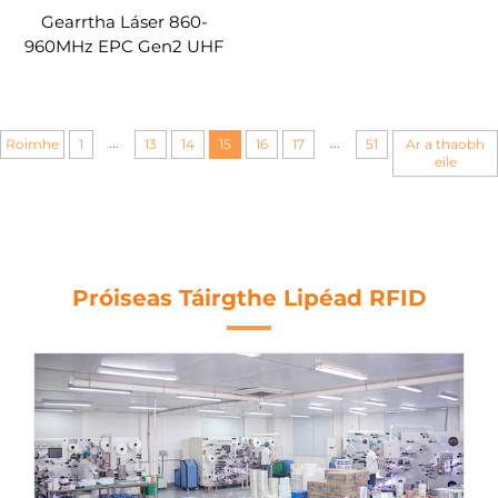
Gearrtha Láser 860-
960MHz EPC Gen2 UHF
UCODE 8 Cártaí
Crúbhach RFID Neamh-
theipthe
Fadhbhachtacha Custom
...
...
Roimhe
1
13
14
15
16
17
51
Ar a thaobh
eile
Próiseas Táirgthe Lipéad RFID