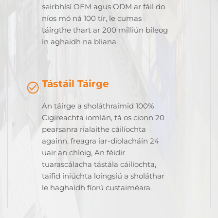
seirbhísí OEM agus ODM ar fáil do
níos mó ná 100 tír, le cumas
táirgthe thart ar 200 milliún bileog
in aghaidh na bliana.
Tástáil Táirge
An táirge a sholáthraímid 100%
Cigireachta iomlán, tá os cionn 20
pearsanra rialaithe cáilíochta
againn, freagra iar-díolacháin 24
uair an chloig, An féidir
tuarascálacha tástála cáilíochta,
taifid iniúchta loingsiú a sholáthar
le haghaidh fíorú custaiméara.