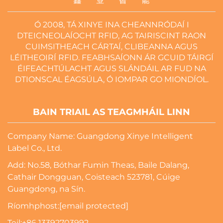
Ó 2008, TÁ XINYE INA CHEANNRÓDAÍ I
DTEICNEOLAÍOCHT RFID, AG TAIRISCINT RAON
CUIMSITHEACH CÁRTAÍ, CLIBEANNA AGUS
LÉITHEOIRÍ RFID. FEABHSAÍONN ÁR GCUID TÁIRGÍ
ÉIFEACHTÚLACHT AGUS SLÁNDÁIL AR FUD NA
DTIONSCAL ÉAGSÚLA, Ó IOMPAR GO MIONDÍOL.
BAIN TRIAIL AS TEAGMHÁIL LINN
Company Name: Guangdong Xinye Intelligent
Label Co., Ltd.
Add: No.58, Bóthar Fumin Theas, Baile Dalang,
Cathair Dongguan, Coisteach 523781, Cúige
Guangdong, na Sín.
Ríomhphost:
[email protected]
Teil:
+86 13392703992