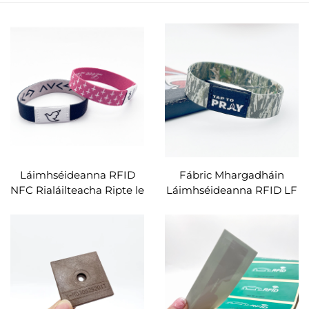
Láimhséideanna RFID
Fábric Mhargadháin
NFC Rialáilteacha Ripte le
Láimhséideanna RFID LF
haghaidh Imeachtanna
HF UHF RFID NFC
Reiligiúnacha
Láimhséideanna Ripte le
haghaidh Ticéid Chonair