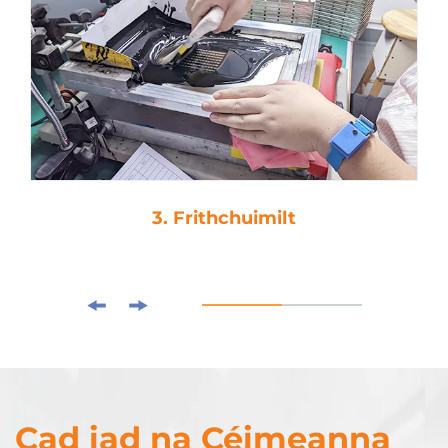
3. Frithchuimilt
Cad iad na Céimeanna