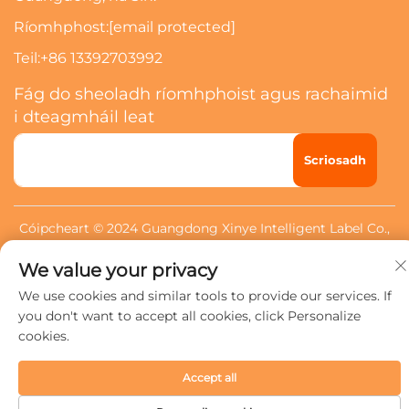
Ríomhphost:
[email protected]
Teil:
+86 13392703992
Fág do sheoladh ríomhphoist agus rachaimid
i dteagmháil leat
Scriosadh
Cóipcheart © 2024 Guangdong Xinye Intelligent Label Co.,
Ltd. Gach ceart ar cosaint.
Beartas Príobháideachta
We value your privacy
We use cookies and similar tools to provide our services. If
you don't want to accept all cookies, click Personalize
cookies.
Accept all