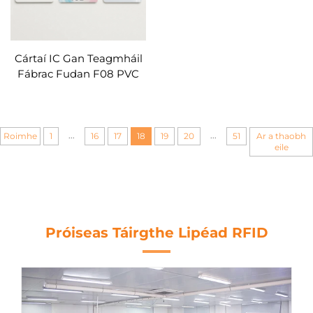
Cártaí IC Gan Teagmháil
Fábrac Fudan F08 PVC
RFID Cártaí Campais
Smart ID do Mac Léinn
...
...
Roimhe
1
16
17
18
19
20
51
Ar a thaobh
eile
Próiseas Táirgthe Lipéad RFID