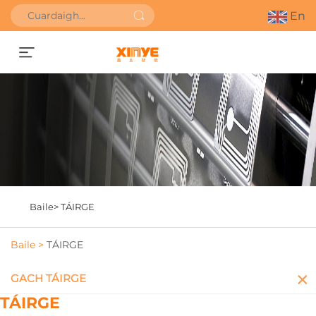
En
Faigh Uathbhreithniú
Baile>
TÁIRGE
Baile >
TÁIRGE
GACH TÁIRGE
TÁIRGE