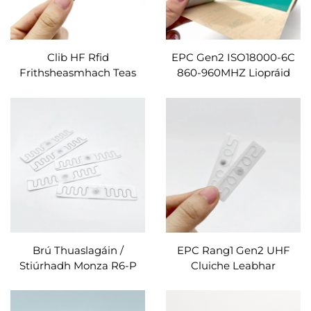
Clib HF Rfid
EPC Gen2 ISO18000-6C
Frithsheasmhach Teas
860-960MHZ Liopráid
Uiscedhíonach PPS
Dúthánaigh Clóite RFID
Friotaíocht Ardteochta
Leabhadh Sceite
Lipéad Allamuigh Rfid
Monza4QT Balltagáin
Clib
UHF RFID Clip Léara
Ghearrtha
Brú Thuaslagáin /
EPC Rang1 Gen2 UHF
Stiúrhadh Monza R6-P
Cluiche Leabhar
RFID Brú Thaptha Linni
UCODE8/9 Lipéad Sliotar
Tags
Cip Uathoibríoch RFID