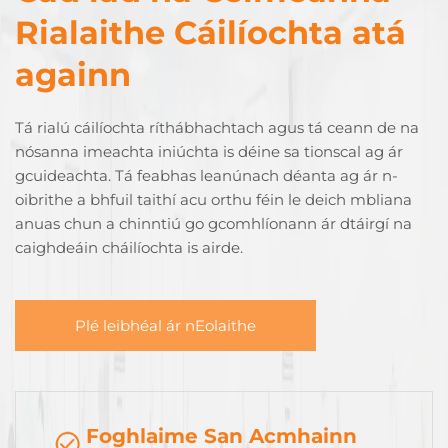
Rialaithe Cáilíochta atá
againn
Tá rialú cáilíochta ríthábhachtach agus tá ceann de na
nósanna imeachta iniúchta is déine sa tionscal ag ár
gcuideachta. Tá feabhas leanúnach déanta ag ár n-
oibrithe a bhfuil taithí acu orthu féin le deich mbliana
anuas chun a chinntiú go gcomhlíonann ár dtáirgí na
caighdeáin cháilíochta is airde.
Plé leibhéal ár nEolaithe
Foghlaime San Acmhainn