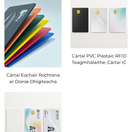
Téacsíl Seasmhach Linni
Tags Saincheaptha
Cártaí PVC Plastaic RFID
Teagmhálaithe, Cártaí IC
SLE5528 SLE5542, Dubh
Cártaí Eochair Rochtana
Matúr, Cártaí RFID
ar Doirse Dhigiteacha
Réamhphrintéadta,
Cártaí Intelligente Karten
Cártaí Saincheaptha
Saincheaptha Mifare
Desfire HF ISO14443A
RFID Cártaí Saincheaptha