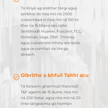
Tá Xinye ag soláthar táirgí agus
seirbhísí do níos mó ná 2000
custaiméad in níos mó ná 100 tír
thar na 16 bliana seo caite.
Seirbhíodh Huawei, Foxconn, TCL,
Nintendo, Sega, DNP, Tmoney
agus custaiméid mhóra eile baile
agus os comhair na tíre go
díreach.
Oibrithe a bhfuil Taithí acu
Tá foireann ghairmiúil theicniúil
T&F againn de 15 duine, níos mó
ná 200 fostaí, agus níos mó ná 20
línte táirgeachta go hiomlán