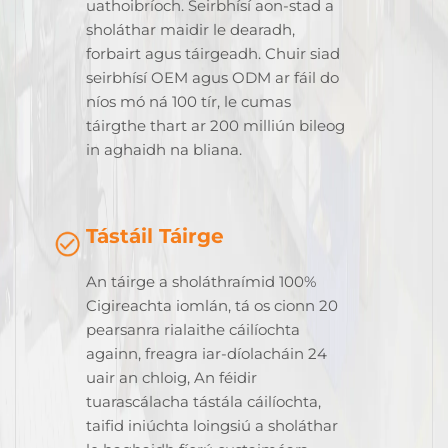
uathoibríoch. Seirbhísí aon-stad a
sholáthar maidir le dearadh,
forbairt agus táirgeadh. Chuir siad
seirbhísí OEM agus ODM ar fáil do
níos mó ná 100 tír, le cumas
táirgthe thart ar 200 milliún bileog
in aghaidh na bliana.
Tástáil Táirge
An táirge a sholáthraímid 100%
Cigireachta iomlán, tá os cionn 20
pearsanra rialaithe cáilíochta
againn, freagra iar-díolacháin 24
uair an chloig, An féidir
tuarascálacha tástála cáilíochta,
taifid iniúchta loingsiú a sholáthar