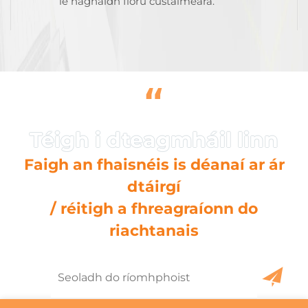
le haghaidh fíorú custaiméara.
“
Faigh an fhaisnéis is déanaí ar ár
dtáirgí
/ réitigh a fhreagraíonn do
riachtanais