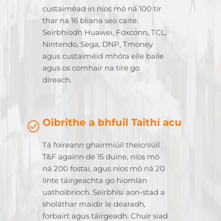
custaiméad in níos mó ná 100 tír
thar na 16 bliana seo caite.
Seirbhíodh Huawei, Foxconn, TCL,
Nintendo, Sega, DNP, Tmoney
agus custaiméid mhóra eile baile
agus os comhair na tíre go
díreach.
Oibrithe a bhfuil Taithí acu
Tá foireann ghairmiúil theicniúil
T&F againn de 15 duine, níos mó
ná 200 fostaí, agus níos mó ná 20
línte táirgeachta go hiomlán
uathoibríoch. Seirbhísí aon-stad a
sholáthar maidir le dearadh,
forbairt agus táirgeadh. Chuir siad