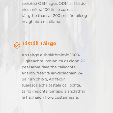
seirbhísí OEM agus ODM ar fáil do
níos mó ná 100 tír, le cumas
táirgthe thart ar 200 milliún bileog
in aghaidh na bliana.
Tástáil Táirge
An táirge a sholáthraímid 100%
Cigireachta iomlán, tá os cionn 20
pearsanra rialaithe cáilíochta
againn, freagra iar-díolacháin 24
uair an chloig, An féidir
tuarascálacha tástála cáilíochta,
taifid iniúchta loingsiú a sholáthar
le haghaidh fíorú custaiméara.