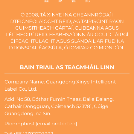
Ó 2008, TÁ XINYE INA CHEANNRÓDAÍ I
DTEICNEOLAÍOCHT RFID, AG TAIRISCINT RAON
CUIMSITHEACH CÁRTAÍ, CLIBEANNA AGUS
LÉITHEOIRÍ RFID. FEABHSAÍONN ÁR GCUID TÁIRGÍ
ÉIFEACHTÚLACHT AGUS SLÁNDÁIL AR FUD NA
DTIONSCAL ÉAGSÚLA, Ó IOMPAR GO MIONDÍOL.
BAIN TRIAIL AS TEAGMHÁIL LINN
Company Name: Guangdong Xinye Intelligent
Label Co., Ltd.
Add: No.58, Bóthar Fumin Theas, Baile Dalang,
Cathair Dongguan, Coisteach 523781, Cúige
Guangdong, na Sín.
Ríomhphost:
[email protected]
Teil:
+86 13392703992