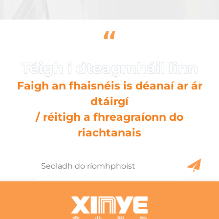
“
Faigh an fhaisnéis is déanaí ar ár
dtáirgí
/ réitigh a fhreagraíonn do
riachtanais