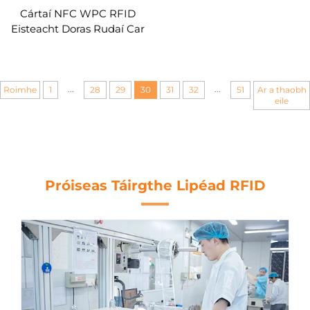
Cártaí NFC WPC RFID
Eisteacht Doras Rudaí Car
Key
...
...
Roimhe
1
28
29
30
31
32
51
Ar a thaobh
eile
Próiseas Táirgthe Lipéad RFID