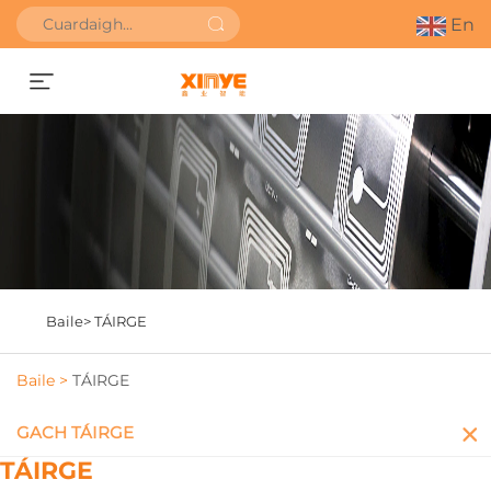
En
Faigh Uathbhreithniú
Baile>
TÁIRGE
Baile >
TÁIRGE
GACH TÁIRGE
TÁIRGE