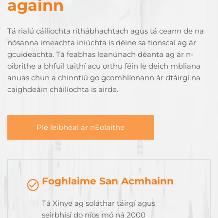
againn
Tá rialú cáilíochta ríthábhachtach agus tá ceann de na
nósanna imeachta iniúchta is déine sa tionscal ag ár
gcuideachta. Tá feabhas leanúnach déanta ag ár n-
oibrithe a bhfuil taithí acu orthu féin le deich mbliana
anuas chun a chinntiú go gcomhlíonann ár dtáirgí na
caighdeáin cháilíochta is airde.
Plé leibhéal ár nEolaithe
Foghlaime San Acmhainn
Tá Xinye ag soláthar táirgí agus
seirbhísí do níos mó ná 2000