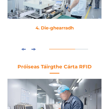
4. Die-ghearradh
Próiseas Táirgthe Cárta RFID