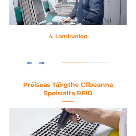
4. Lamination
Próiseas Táirgthe Clibeanna
Speisialta RFID