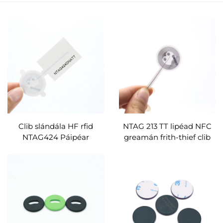
Clib slándála HF rfid
NTAG 213 TT lipéad NFC
NTAG424 Páipéar
greamán frith-thief clib
brataithe DNA TT Lipéid
rfid
NFC