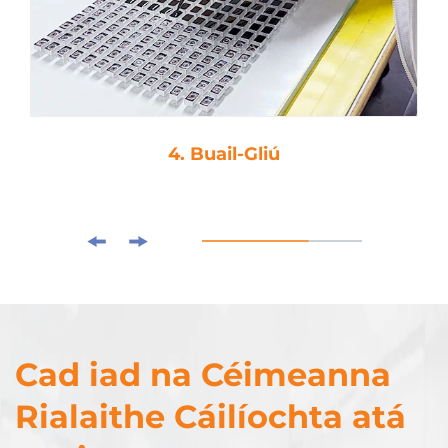
4. Buail-Gliú
Cad iad na Céimeanna
Rialaithe Cáilíochta atá