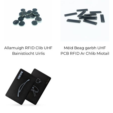
Frith-mhiotail RFID
Solúbtha ar Chlib Miotail
Clib Cárta Teagmhála
Greamán Lipéad RFID
Allamuigh RFID Clib UHF
Méid Beag garbh UHF
Bainistíocht Uirlis
PCB RFID Ar Chlib Miotail
Sócmhainní Frith-
Le haghaidh Líne
mhiotail Lipéad
Táirgeadh Bainistíochta
Leictreonach PCB
Sócmhainní Sa Tionscal