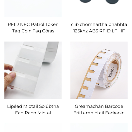
RFID NFC Patrol Token
clib chomhartha bhabhta
Tag Coin Tag Córas
125khz ABS RFID LF HF
Patróil Clib Frith-mhiotail
3m gliú ar chlibeanna
le Lógó Saincheaptha
patróil rfid miotail le
Uimhir Lasering
haghaidh bainistíocht
patróil garda
Lipéad Miotail Solúbtha
Greamachán Barcode
Fad Raon Miotal
Frith-mhiotail Fadraoin
Friotaíocht RFID UHF
UHF Do Bhainistíocht
Greamán Lipéad Clib
Sócmhainní NFC