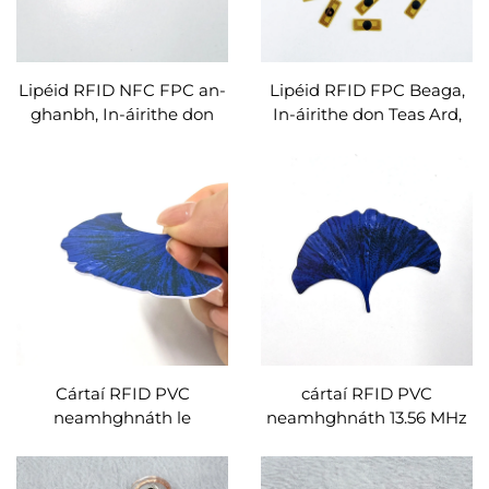
Lipéid RFID NFC FPC an-
Lipéid RFID FPC Beaga,
ghanbh, In-áirithe don
In-áirithe don Teas Ard,
Teas Ard, Lipéid Bheaga
In-áirithe don Iarmhairt
do Bhriseáilí Cliste agus
Mhiallaithe, Lipéid NFC
do Chluichí
FPC Saincheaptha
Cártaí RFID PVC
cártaí RFID PVC
neamhghnáth le
neamhghnáth 13.56 MHz
haghaidh ISO14443A le
le haghaidh ISO14443A,
printhiú roimh ré,
Fudan F08