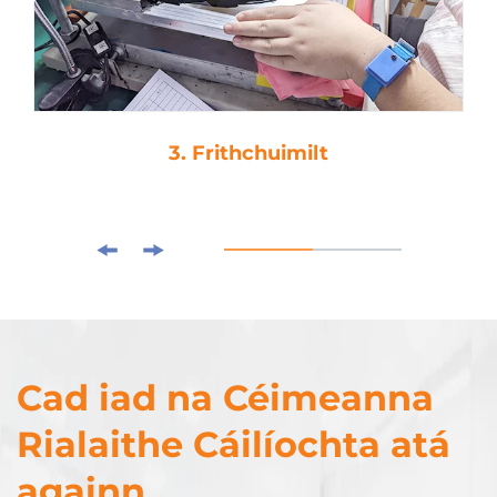
3. Frithchuimilt
Cad iad na Céimeanna
Rialaithe Cáilíochta atá
againn