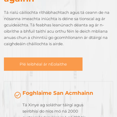
Tá rialú cáilíochta ríthábhachtach agus tá ceann de na
nósanna imeachta iniúchta is déine sa tionscal ag ár
gcuideachta. Tá feabhas leanúnach déanta ag ár n-
oibrithe a bhfuil taithí acu orthu féin le deich mbliana
anuas chun a chinntiú go gcomhlíonann ár dtáirgí na
caighdeáin cháilíochta is airde.
Plé leibhéal ár nEolaithe
Foghlaime San Acmhainn
Tá Xinye ag soláthar táirgí agus
seirbhísí do níos mó ná 2000