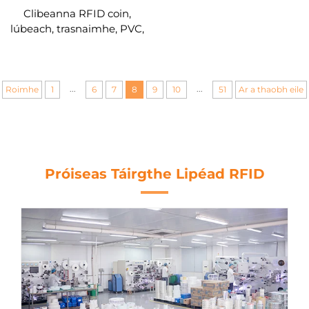
Clibeanna RFID coin,
lúbeach, trasnaimhe, PVC,
coil copair, HF ISO14443A,
Mifare Desfire EV3 2K
...
...
Roimhe
1
6
7
8
9
10
51
Ar a thaobh eile
Próiseas Táirgthe Lipéad RFID