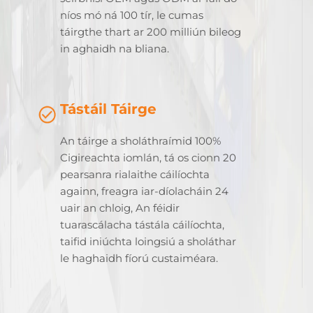
níos mó ná 100 tír, le cumas
táirgthe thart ar 200 milliún bileog
in aghaidh na bliana.
Tástáil Táirge
An táirge a sholáthraímid 100%
Cigireachta iomlán, tá os cionn 20
pearsanra rialaithe cáilíochta
againn, freagra iar-díolacháin 24
uair an chloig, An féidir
tuarascálacha tástála cáilíochta,
taifid iniúchta loingsiú a sholáthar
le haghaidh fíorú custaiméara.