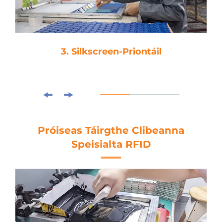
3. Silkscreen-Priontáil
Próiseas Táirgthe Clibeanna
Speisialta RFID