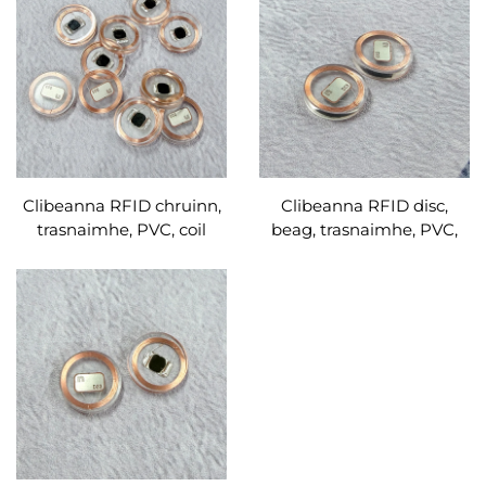
FM11RF08
Clibeanna RFID chruinn,
Clibeanna RFID disc,
trasnaimhe, PVC, coil
beag, trasnaimhe, PVC,
copair, Mifare Desfire EV3
coil copair, Mifare Desfire
2K
EV3 2K