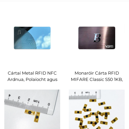
Cártaí Metal RFID NFC
Monaróir Cárta RFID
Ardnua, Polaíocht agus
MIFARE Classic S50 1KB,
Etáilíocht, Líne Chiorcúil,
Cártaí Metal RFID, OEM
OEM Saincheaptha, Le
saincheaptha
Léamh RF ar Aon
Tábhacht