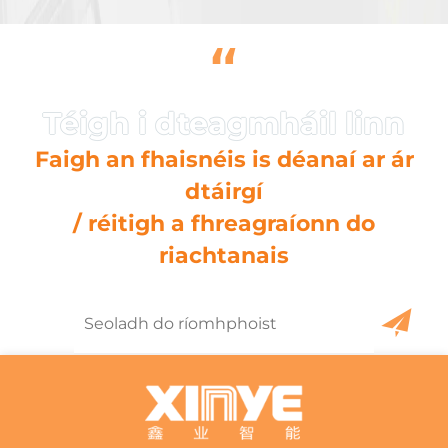
“
Faigh an fhaisnéis is déanaí ar ár
dtáirgí
/ réitigh a fhreagraíonn do
riachtanais