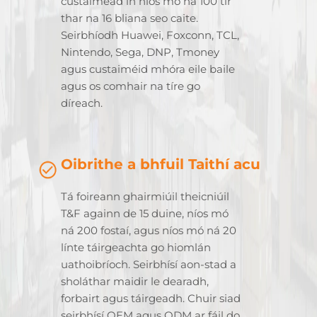
custaiméad in níos mó ná 100 tír
thar na 16 bliana seo caite.
Seirbhíodh Huawei, Foxconn, TCL,
Nintendo, Sega, DNP, Tmoney
agus custaiméid mhóra eile baile
agus os comhair na tíre go
díreach.
Oibrithe a bhfuil Taithí acu
Tá foireann ghairmiúil theicniúil
T&F againn de 15 duine, níos mó
ná 200 fostaí, agus níos mó ná 20
línte táirgeachta go hiomlán
uathoibríoch. Seirbhísí aon-stad a
sholáthar maidir le dearadh,
forbairt agus táirgeadh. Chuir siad
seirbhísí OEM agus ODM ar fáil do