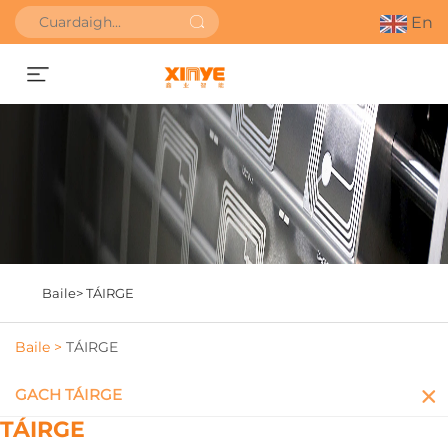
En
Faigh Uathbhreithniú
Baile>
TÁIRGE
Baile >
TÁIRGE
GACH TÁIRGE
TÁIRGE