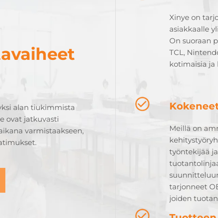
Xinye on tarj
asiakkaalle y
On suoraan pa
tavaiheet
TCL, Nintend
kotimaisia ja 
Kokeneet
ksi alan tiukimmista
 ovat jatkuvasti
Meillä on am
aikana varmistaakseen,
kehitystyöryh
atimukset.
työntekijää j
tuotantolinj
suunnitteluu
tarjonneet O
joiden tuota
Tuotteen