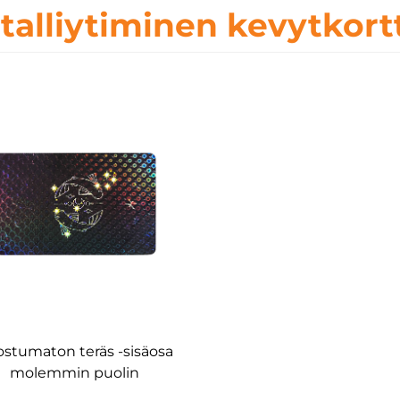
talliytiminen kevytkort
stumaton teräs -sisäosa
molemmin puolin
offsettulostettu RFID-