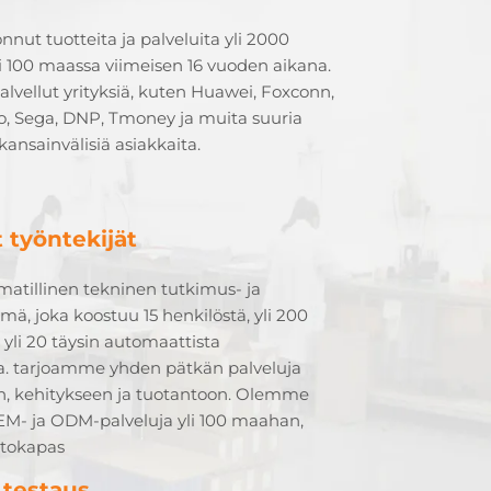
onnut tuotteita ja palveluita yli 2000
li 100 maassa viimeisen 16 vuoden aikana.
lvellut yrityksiä, kuten Huawei, Foxconn,
o, Sega, DNP, Tmoney ja muita suuria
kansainvälisiä asiakkaita.
 työntekijät
matillinen tekninen tutkimus- ja
mä, joka koostuu 15 henkilöstä, yli 200
a yli 20 täysin automaattista
aa. tarjoamme yhden pätkän palveluja
n, kehitykseen ja tuotantoon. Olemme
EM- ja ODM-palveluja yli 100 maahan,
ntokapas
 testaus