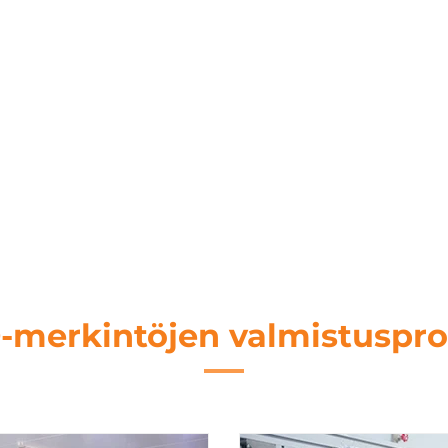
lukemiskelpoinen
lliytimellinen kevytkortti
-merkintöjen valmistuspro