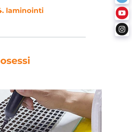
5. lävistys
osessi