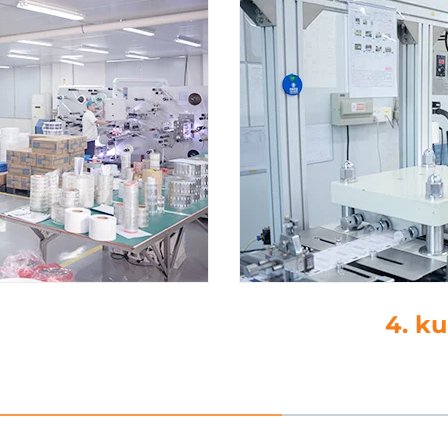
kkaus
5. t