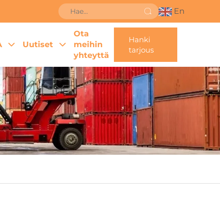
En
Ota
Hanki
A
Uutiset
meihin
tarjous
yhteyttä