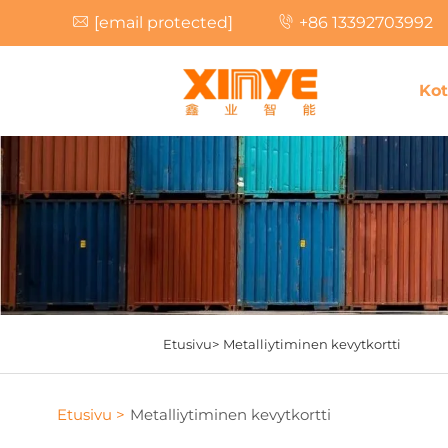
[email protected]
+86 13392703992
Kot
Etusivu>
Metalliytiminen kevytkortti
Etusivu >
Metalliytiminen kevytkortti