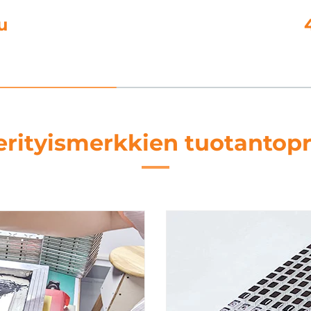
i
erityismerkkien tuotantopr