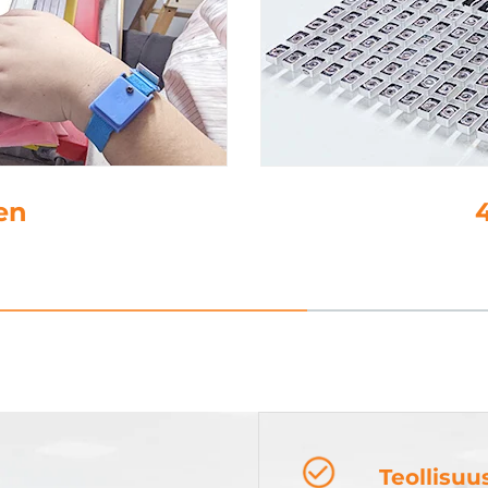
t
5
Teollisu