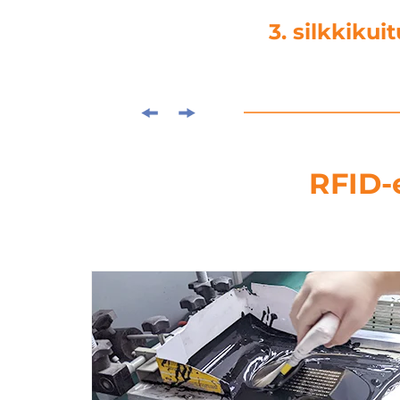
4. laminoint
RFID-