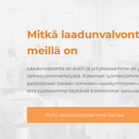
Mitkä laadunvalvon
meillä on
Laadunvalvonta on avain ja yrityksessämme on y
tarkastusmenettelyistä. Kokeneet työntekijämme
parantaneet itseään viimeisen vuosikymmenen 
että tuotteemme täyttävät korkeimmat laatuva
Puhu asiantuntijoidemme kanssa