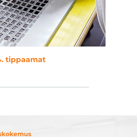
. kielenkäyttö
uskokemus