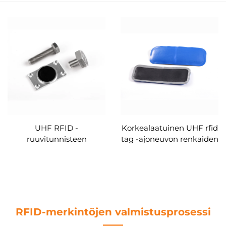
UHF RFID -
Korkealaatuinen UHF rfid
ruuvitunnisteen
tag -ajoneuvon renkaiden
lämmönkestävä
patch tag -kumi Monza
pulttimerkki
4QT korkeita lämpötiloja
kestävä
RFID-merkintöjen valmistusprosessi