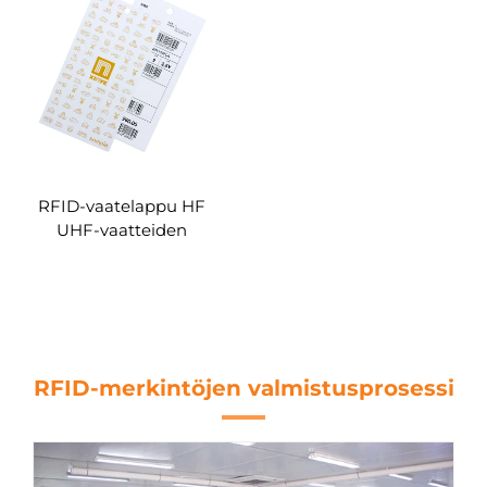
vaatteiden hallintaan
vaatteiden hallintaan
RFID-vaatelappu HF
UHF-vaatteiden
ripustustarra RFID-
paperitunnisteet
vaatteiden hallintaan
RFID-merkintöjen valmistusprosessi