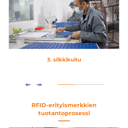
4. laminointi
RFID-erityismerkkien
tuotantoprosessi