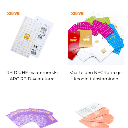
RFID UHF -vaatemerkki
Vaatteiden NFC-tarra qr-
ARC RFID-vaatetarra
koodin tulostaminen
älykäs vaatetunniste qr-
RFID-tunniste Vaatteet
koodi pyöreä reikä
UHF RFID Vaatteiden
mukautettu
ripustusmerkki
vaatevarastolle