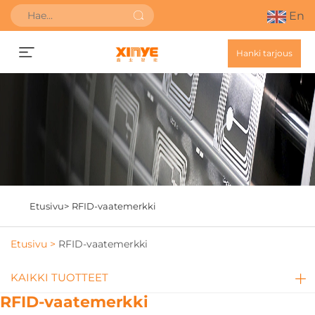
En
Hanki tarjous
Etusivu>
RFID-vaatemerkki
Etusivu >
RFID-vaatemerkki
KAIKKI TUOTTEET
RFID-vaatemerkki