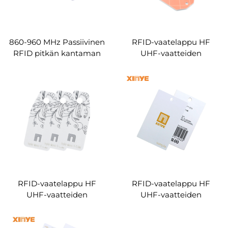
860-960 MHz Passiivinen
RFID-vaatelappu HF
RFID pitkän kantaman
UHF-vaatteiden
mukautettu logo UHF-
ripustustarra RFID-
riippuvat tunnisteet
paperitunnisteet
RFID-vaatteiden tunniste
vaatteiden hallintaan
vaatteille
RFID-vaatelappu HF
RFID-vaatelappu HF
UHF-vaatteiden
UHF-vaatteiden
ripustustarra RFID-
ripustustarra RFID-
paperitunnisteet
paperitunnisteet