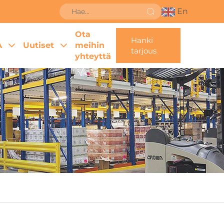
En
Ota
Hanki
A
Uutiset
meihin
tarjous
yhteyttä