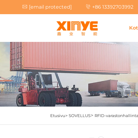
[email protected]
+86 13392703992
Kot
>
Etusivu>
SOVELLUS
RFID-varastonhallint