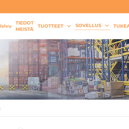
TIEDOT
SOVELLUS
isivu
TUOTTEET
TUKE
MEISTÄ
a