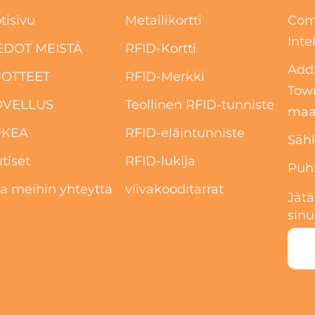
tisivu
Metallikortti
Com
Inte
EDOT MEISTÄ
RFID-Kortti
Add:
UOTTEET
RFID-Merkki
Tow
OVELLUS
Teollinen RFID-tunniste
maak
UKEA
RFID-eläintunniste
Sähk
tiset
RFID-lukija
Puh
a meihin yhteyttä
viivakooditarrat
Jätä
sinu