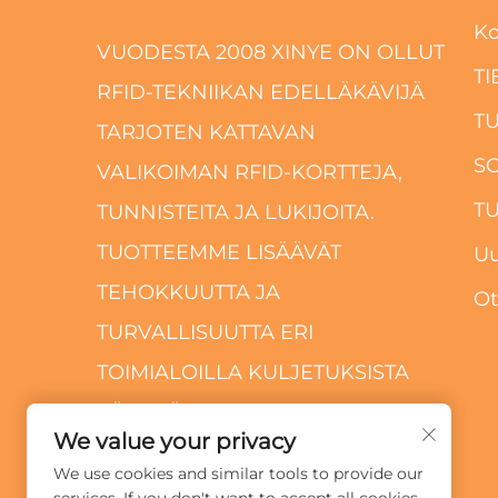
Ko
VUODESTA 2008 XINYE ON OLLUT
TI
RFID-TEKNIIKAN EDELLÄKÄVIJÄ
T
TARJOTEN KATTAVAN
S
VALIKOIMAN RFID-KORTTEJA,
T
TUNNISTEITA JA LUKIJOITA.
TUOTTEEMME LISÄÄVÄT
Uu
TEHOKKUUTTA JA
Ot
TURVALLISUUTTA ERI
TOIMIALOILLA KULJETUKSISTA
VÄHITTÄISKAUPPAAN.
We value your privacy
We use cookies and similar tools to provide our