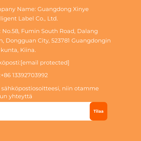
pany Name: Guangdong Xinye
lligent Label Co., Ltd.
 No.58, Fumin South Road, Dalang
n, Dongguan City, 523781 Guangdongin
unta, Kiina.
öposti:
[email protected]
:
+86 13392703992
 sähköpostiosoitteesi, niin otamme
un yhteyttä
Tilaa